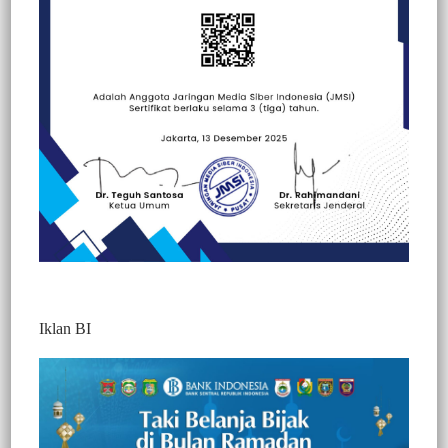
Beranda
Politik
Kabar Pemilu
Berita
Edukasi
Kabar Pemilu
Nasional
Politik
Iklan BI
Berita Video : Reses di Dapil II, Dahlan
Kombong Anggota DPRD Tana Toraja
Dialog dan Serap Aspirasi Warga
360