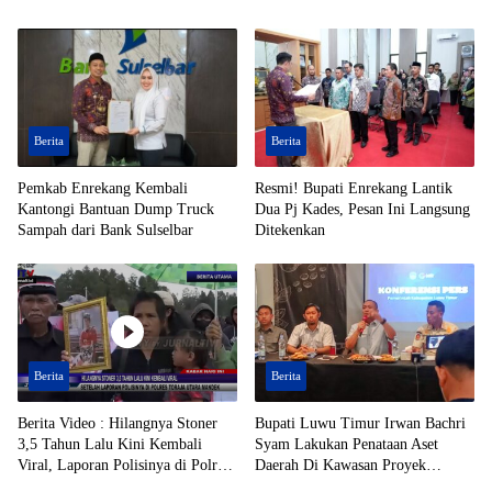
Berita
Berita
Pemkab Enrekang Kembali
Resmi! Bupati Enrekang Lantik
Kantongi Bantuan Dump Truck
Dua Pj Kades, Pesan Ini Langsung
Sampah dari Bank Sulselbar
Ditekenkan
Berita
Berita
Berita Video : Hilangnya Stoner
Bupati Luwu Timur Irwan Bachri
3,5 Tahun Lalu Kini Kembali
Syam Lakukan Penataan Aset
Viral, Laporan Polisinya di Polres
Daerah Di Kawasan Proyek
Toraja Utara Mandek
Strategis Nasional (PSN)