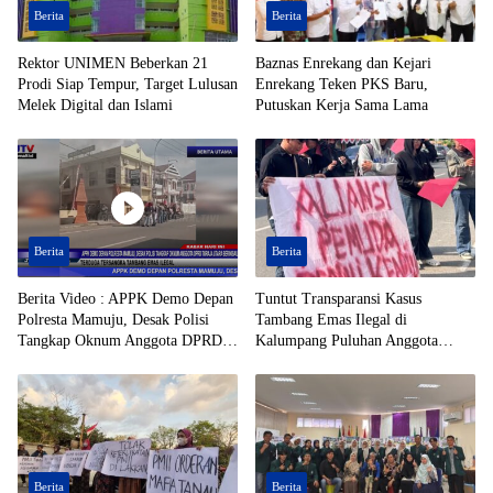
Berita
Berita
Rektor UNIMEN Beberkan 21
Baznas Enrekang dan Kejari
Prodi Siap Tempur, Target Lulusan
Enrekang Teken PKS Baru,
Melek Digital dan Islami
Putuskan Kerja Sama Lama
Berita
Berita
Berita Video : APPK Demo Depan
Tuntut Transparansi Kasus
Polresta Mamuju, Desak Polisi
Tambang Emas Ilegal di
Tangkap Oknum Anggota DPRD
Kalumpang Puluhan Anggota
Toraja Utara Berinisial AL Terduga
APPK Geruduk Polresta Mamuju
Tersangka Tambang Emas Ilegal
Berita
Berita