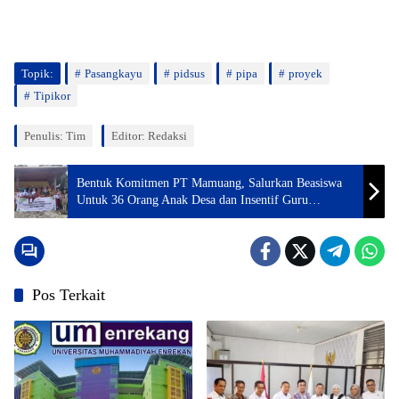
Topik:
Pasangkayu
pidsus
pipa
proyek
Tipikor
Penulis: Tim
Editor: Redaksi
Bentuk Komitmen PT Mamuang, Salurkan Beasiswa
Untuk 36 Orang Anak Desa dan Insentif Guru
Honorer
Pos Terkait