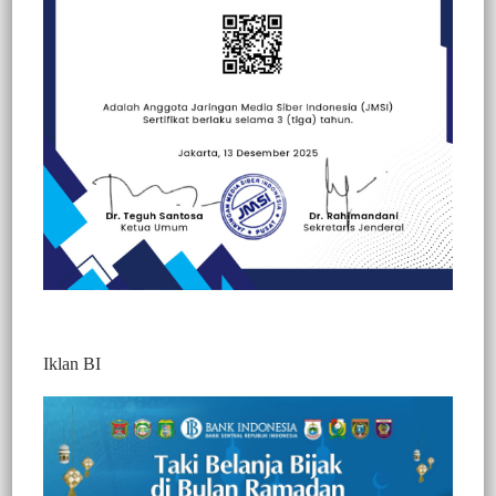
Beranda
Berita
Berita
Nasional
Peristiwa
Iklan BI
Berita Video : Sempat Tertunda, Proyek
Air Bersih Tahun 2024 di Wulai Jadi
Sorotan Langsung Dikerja Cepat, Ada
Apa?