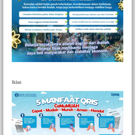
502
Redaksi Jurnaltivi
0 Min Baca
Selasa, 2 September 2025
Iklan
Post Views:
502