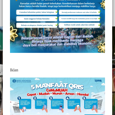
Redaktur 2
2 Min Baca
Selasa, 30 Desember 2025
Kapolres Pelabuhan Makassar Akbp Rise S puji aksi sosial Sat
Intelkam
Iklan