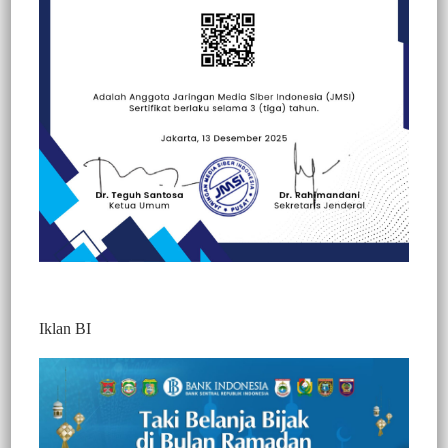
Beranda
Berita
Berita
Edukasi
Hallo Polisi
Nasional
Iklan BI
Sat Intelkam Polres Pelabuhan Makassar
Tebar Kepedulian di Hari Jadi Intelijen Ke-
80 Tahun
589