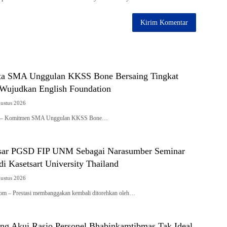
ta SMA Unggulan KKSS Bone Bersaing Tingkat
l Wujudkan English Foundation
gustus 2026
com – Komitmen SMA Unggulan KKSS Bone…
sar PGSD FIP UNM Sebagai Narasumber Seminar
 di Kasetsart University Thailand
gustus 2026
.com – Prestasi membanggakan kembali ditorehkan oleh…
ang Akui Rasio Personel Bhabinkamtibmas Tak Ideal,