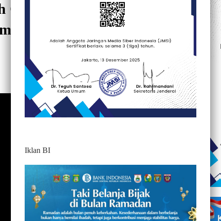
ih Cuaca, Proyek
as Buntu Limbong Senilai
618
Iklan BI