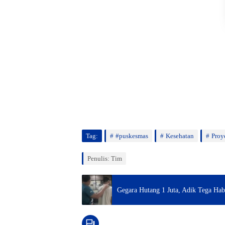
Tag:
#puskesmas
Kesehatan
Proy
Penulis: Tim
Gegara Hutang 1 Juta, Adik Tega H