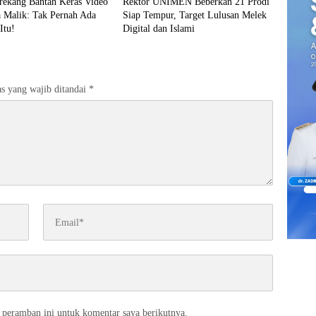
rekang Bantah Keras Video
Rektor UNIMEN Beberkan 21 Prodi
a Malik: Tak Pernah Ada
Siap Tempur, Target Lulusan Melek
Itu!
Digital dan Islami
s yang wajib ditandai
*
 peramban ini untuk komentar saya berikutnya.