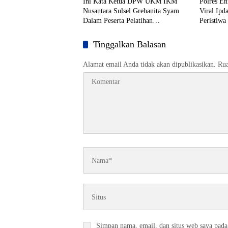
Ini Kata Ketua DPW UKM IKM
Polres En
Nusantara Sulsel Grehanita Syam
Viral Ipd
Dalam Peserta Pelatihan
Peristiwa 
Kepemimpinan
Tinggalkan Balasan
Alamat email Anda tidak akan dipublikasikan.
Rua
Simpan nama, email, dan situs web saya pada