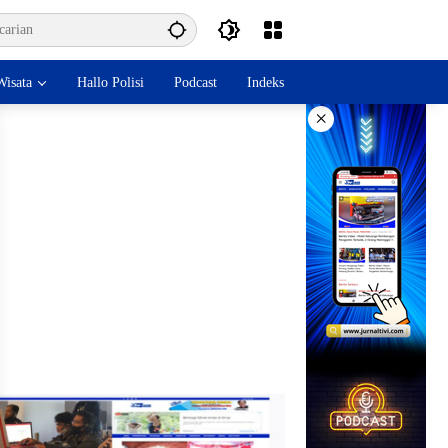
isata
Hallo Polisi
Podcast
Indeks
×