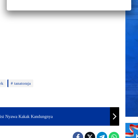
ek
tanatoraja
abisi Nyawa Kakak Kandungnya