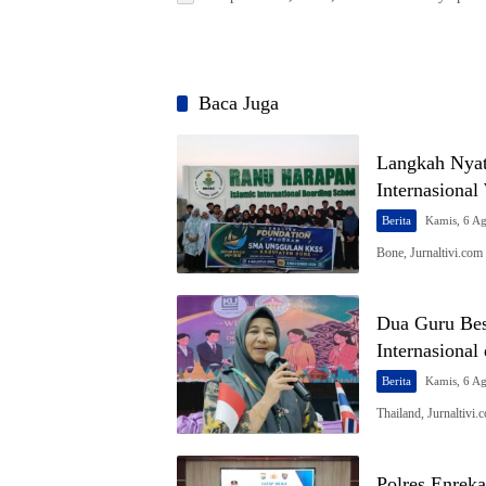
Baca Juga
Langkah Nya
Internasiona
Berita
Kamis, 6 A
Bone, Jurnaltivi.
Dua Guru Be
Internasional
Berita
Kamis, 6 A
Thailand, Jurnaltivi
Polres Enrek