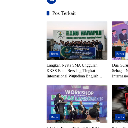
Pos Terkait
Berita
Berita
Langkah Nyata SMA Unggulan
Dua Gur
KKSS Bone Bersaing Tingkat
Sebagai 
Internasional Wujudkan English
Internasi
Foundation
Thailand
Berita
Berita