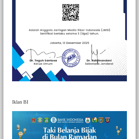
Beranda
Berita
Berita
Hukum
Nasional
Ragam Wisata
Sorotan
Iklan BI
Berita Video : Habiskan Anggaran Hingga
Miliaran, Objek Wisata Emas Andalan 360
di Enrekang Terbengkalai
622