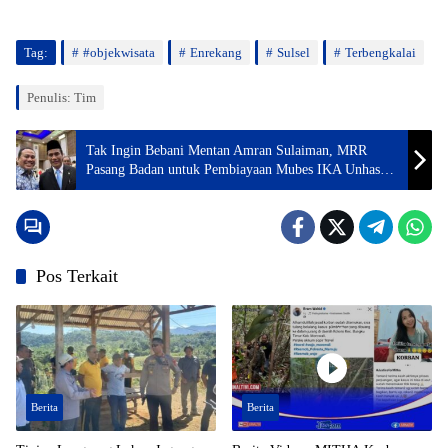
Tag:
#objekwisata
Enrekang
Sulsel
Terbengkalai
Penulis: Tim
Tak Ingin Bebani Mentan Amran Sulaiman, MRR
Pasang Badan untuk Pembiayaan Mubes IKA Unhas
2026
Pos Terkait
Berita
Berita