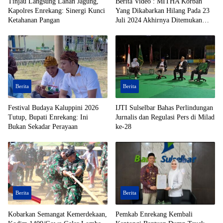
Tinjau Langsung Lahan Jagung,
Berita Video : MITHA Korban
Kapolres Enrekang: Sinergi Kunci
Yang Dikabarkan Hilang Pada 23
Ketahanan Pangan
Juli 2024 Akhirnya Ditemukan
Dalam Jurang, di Daerah Kolono,
Kecamatan Bungku Timur,
Kabupaten Morowali, Dalam
Kondisi Tak Bernyawa
Berita
Berita
Festival Budaya Kaluppini 2026
IJTI Sulselbar Bahas Perlindungan
Tutup, Bupati Enrekang: Ini
Jurnalis dan Regulasi Pers di Milad
Bukan Sekadar Perayaan
ke-28
Berita
Berita
Kobarkan Semangat Kemerdekaan,
Pemkab Enrekang Kembali