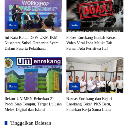
Berita
Berita
Ini Kata Ketua DPW UKM IKM
Polres Enrekang Bantah Keras
Nusantara Sulsel Grehanita Syam
Video Viral Ipda Malik: Tak
Dalam Peserta Pelatihan
Pernah Ada Peristiwa Itu!
Kepemimpinan
Berita
Berita
Rektor UNIMEN Beberkan 21
Baznas Enrekang dan Kejari
Prodi Siap Tempur, Target Lulusan
Enrekang Teken PKS Baru,
Melek Digital dan Islami
Putuskan Kerja Sama Lama
Tinggalkan Balasan