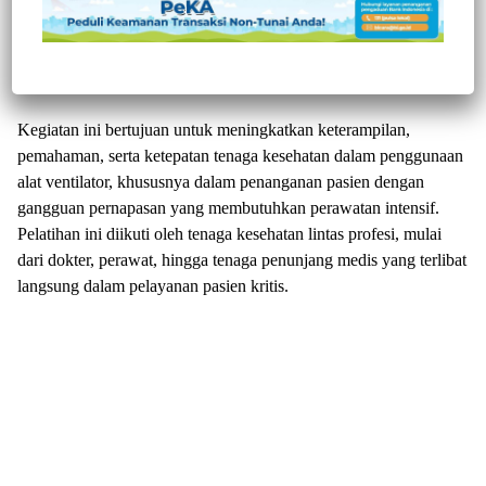
pelayanan kesehatan melalui penyelenggaraan Refreshing
Training penggunaan ventilator bagi tenaga kesehatan. Kegiatan
ini dilaksanakan pada Rabu, 29 April 2026, bertempat di
Ruangan ICVCU RSUD Provinsi Sulawesi Barat.
Kegiatan ini bertujuan untuk meningkatkan keterampilan,
pemahaman, serta ketepatan tenaga kesehatan dalam penggunaan
alat ventilator, khususnya dalam penanganan pasien dengan
gangguan pernapasan yang membutuhkan perawatan intensif.
Pelatihan ini diikuti oleh tenaga kesehatan lintas profesi, mulai
dari dokter, perawat, hingga tenaga penunjang medis yang terlibat
langsung dalam pelayanan pasien kritis.