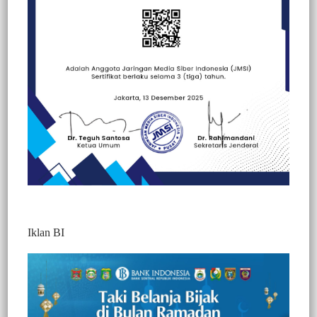
Beranda
Berita
Berita
Kesehatan
Iklan BI
RSUD Sulbar Gelar Refreshing Training
Penggunaan Ventilator bagi Tenaga
Kesehatan
308