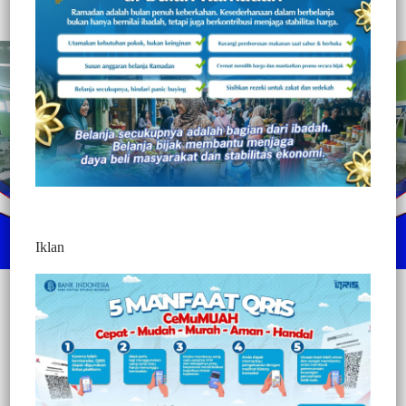
Redaksi Jurnaltivi
2 Min Baca
Kamis, 30 April 2026
Iklan
Mamuju, Jurnaltivi.com –
RSUD Provinsi Sulawesi Barat
kembali menunjukkan komitmennya dalam meningkatkan mutu