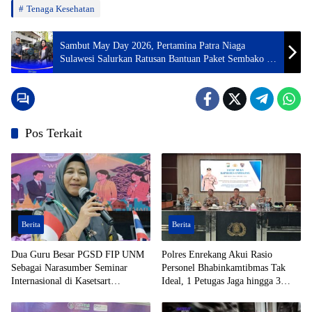
Tenaga Kesehatan
Sambut May Day 2026, Pertamina Patra Niaga
Sulawesi Salurkan Ratusan Bantuan Paket Sembako di
Sulawesi Selatan
Pos Terkait
Berita
Berita
Dua Guru Besar PGSD FIP UNM
Polres Enrekang Akui Rasio
Sebagai Narasumber Seminar
Personel Bhabinkamtibmas Tak
Internasional di Kasetsart
Ideal, 1 Petugas Jaga hingga 3
University Thailand
Desa