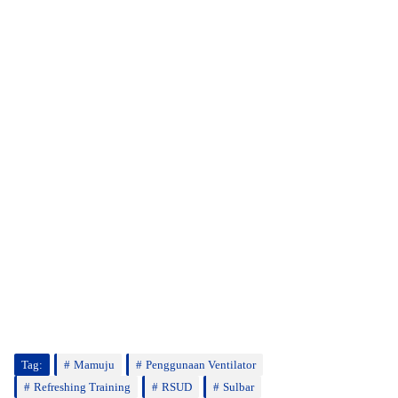
Tag:
Mamuju
Penggunaan Ventilator
Refreshing Training
RSUD
Sulbar