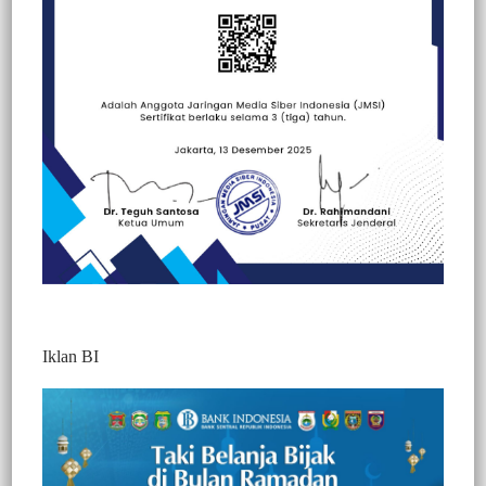
Beranda
Berita
Berita
Nasional
Peristiwa
Iklan BI
Berita Video : Aliansi Masyarakat Adat
Desa Pakawa Demo, Tuntut Tanah Ulayat
Yang Diduga Dikuasai PT Pasangkayu
Dikembalikan Kepada Warga