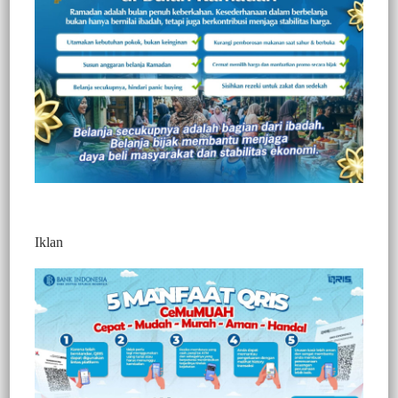
1267
Redaksi Jurnaltivi
0 Min Baca
Jumat, 15 Mei 2026
Iklan
Post Views:
1,267