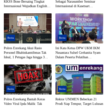
KKSS Bone Bersaing Tingkat
Sebagai Narasumber Seminar
Internasional Wujudkan English
Internasional di Kasetsart
Foundation
University Thailand
Berita
Berita
Polres Enrekang Akui Rasio
Ini Kata Ketua DPW UKM IKM
Personel Bhabinkamtibmas Tak
Nusantara Sulsel Grehanita Syam
Ideal, 1 Petugas Jaga hingga 3
Dalam Peserta Pelatihan
Desa
Kepemimpinan
Berita
Berita
Polres Enrekang Bantah Keras
Rektor UNIMEN Beberkan 21
Video Viral Ipda Malik: Tak
Prodi Siap Tempur, Target Lulusan