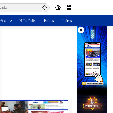
isata
Hallo Polisi
Podcast
Indeks
×