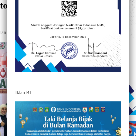
ong Darah ke PMI Sulsel.
157
an kita terhadap sesama manusia.
Iklan BI