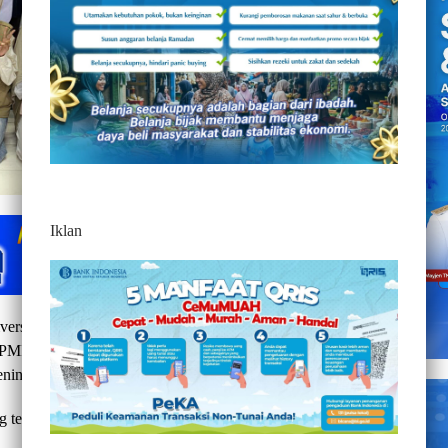
Iklan
versitas Indonesia Timur (UIT) Makassar Menyumbang 91
PMI) Sulsel, yang di gelar Kampus IV UIT Pascasarjana,
enin, 18 Mei 2026.
g tema ” Pendidikan Selamatkan Bangsa, Donormu