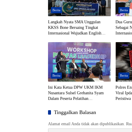
Berita
Berita
Langkah Nyata SMA Unggulan
Dua Gur
KKSS Bone Bersaing Tingkat
Sebagai 
Internasional Wujudkan English
Internasi
Foundation
Thailand
Berita
Berita
Ini Kata Ketua DPW UKM IKM
Polres En
Nusantara Sulsel Grehanita Syam
Viral Ipd
Dalam Peserta Pelatihan
Peristiwa 
Kepemimpinan
Tinggalkan Balasan
Alamat email Anda tidak akan dipublikasikan.
Rua