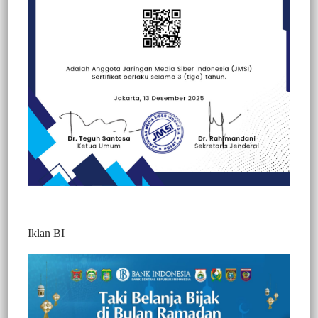
Beranda
Berita
Berita
Edukasi
Hallo Polisi
Hukum
Kesehatan
Nasional
Iklan BI
Foto : MAKI Sulsel Kembali Gelar
Sosialisasi PG4N di Mamajang
197
Redaktur 2
1 Min Baca
Senin, 25 Mei 2026