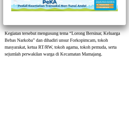
kembali menggelar sosialisasi Pencegahan, Pemberantasan,
Penyalahgunaan dan Peredaran Gelap Narkotika (P4GN) di Aula
Kantor Camat Mamajang, Senin 25 Mei 2026.
Kegiatan tersebut mengusung tema “Lorong Bersinar, Keluarga
Bebas Narkoba” dan dihadiri unsur Forkopimcam, tokoh
masyarakat, ketua RT/RW, tokoh agama, tokoh pemuda, serta
sejumlah perwakilan warga di Kecamatan Mamajang.