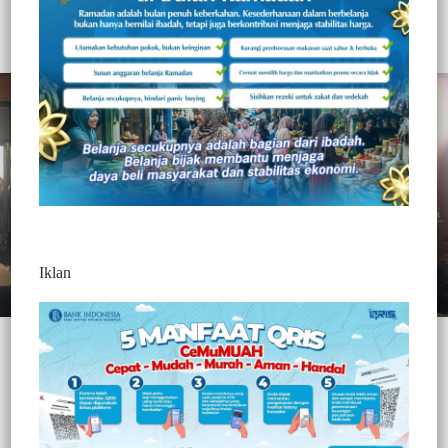
Ketua MAKI Hidayat Akbar Apresiasi Perhatian Stakeholder Se-
Kecamatan Mamajang
Iklan
JURNALTIVI.COM, MAKASSAR-
Foto : Gerakan
Masyarakat Indonesia Anti Narkoba (MAKI) Sulawesi Selatan