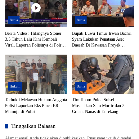
Berita
Berita
Berita Video : Hilangnya Stoner
Bupati Luwu Timur Irwan Bachri
3,5 Tahun Lalu Kini Kembali
Syam Lakukan Penataan Aset
Viral, Laporan Polisinya di Polres
Daerah Di Kawasan Proyek
Toraja Utara Mandek
Strategis Nasional (PSN)
Hukum
Berita
Terbukti Melawan Hukum Anggota
Tim Jibom Polda Sulsel
Polisi Laporkan Eks Pinca BRI
Musnahkan Satu Mortir dan 3
Mamuju di Polisi
Granat Nanas di Enrekang
Tinggalkan Balasan
Alamat email Anda tidak akan dipublikasikan.
Ruas yang wajib ditandai