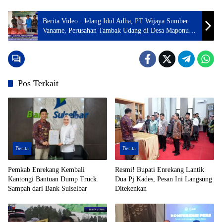
Berita Video : Jelang Idul Adha, PT Wijaya Sumber
Vaname, Perusahan Tambak Udang di Desa Maponu
Bagikan Ratusan Paket Sembako Kepada Warga
Pos Terkait
Berita
Berita
Pemkab Enrekang Kembali
Resmi! Bupati Enrekang Lantik
Kantongi Bantuan Dump Truck
Dua Pj Kades, Pesan Ini Langsung
Sampah dari Bank Sulselbar
Ditekenkan