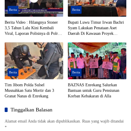
Berita
Berita
Berita Video : Hilangnya Stoner
Bupati Luwu Timur Irwan Bachri
3,5 Tahun Lalu Kini Kembali
Syam Lakukan Penataan Aset
Viral, Laporan Polisinya di Polres
Daerah Di Kawasan Proyek
Toraja Utara Mandek
Strategis Nasional (PSN)
Berita
Berita
Tim Jibom Polda Sulsel
BAZNAS Enrekang Salurkan
Musnahkan Satu Mortir dan 3
Bantuan untuk Guru Pensiunan
Granat Nanas di Enrekang
Korban Kebakaran di Alla
Tinggalkan Balasan
Alamat email Anda tidak akan dipublikasikan.
Ruas yang wajib ditandai
*