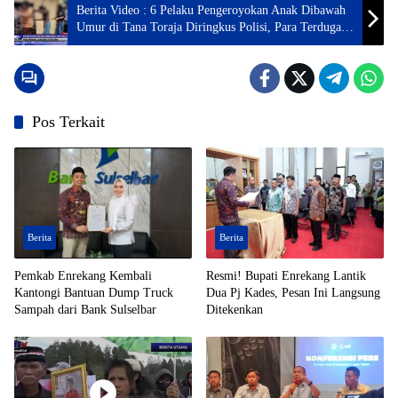
Berita Video : 6 Pelaku Pengeroyokan Anak Dibawah
Umur di Tana Toraja Diringkus Polisi, Para Terduga
Langsung Dites Urin
Pos Terkait
Berita
Berita
Pemkab Enrekang Kembali
Resmi! Bupati Enrekang Lantik
Kantongi Bantuan Dump Truck
Dua Pj Kades, Pesan Ini Langsung
Sampah dari Bank Sulselbar
Ditekenkan