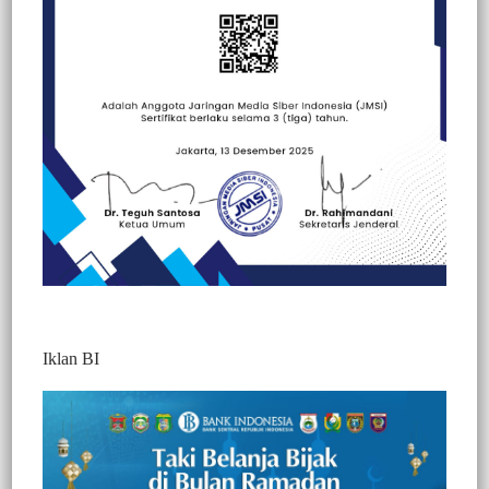
Beranda
Berita
Berita
Nasional
Iklan BI
DPRD Enrekang Dorong Penguatan
BAZNAS, Minta Pengumpulan ZIS dari
ASN hingga Masyarakat Dimaksimalkan
693