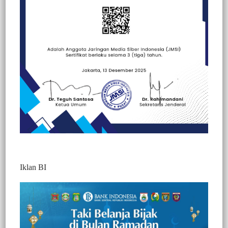
Beranda
Berita
Berita
Hallo Polisi
Nasional
Iklan BI
Momen Haru Warnai Hari Bhayangkara
ke-80, Kapolres Enrekang: Badan di
Soppeng, Hati Tetap di Enrekang
945