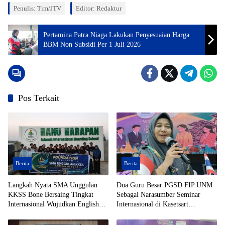
Penulis: Tim/JTV
Editor: Redaktur
Pertamina Patra Niaga Lakukan Penyesuaian Harga
BBM Non Subsidi Per 1 Juli 2026
Pos Terkait
Berita
Berita
Langkah Nyata SMA Unggulan
Dua Guru Besar PGSD FIP UNM
KKSS Bone Bersaing Tingkat
Sebagai Narasumber Seminar
Internasional Wujudkan English
Internasional di Kasetsart
Foundation
University Thailand