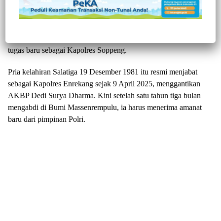
80 di Polres Enrekang tahun ini terasa berbeda. Di tengah acara,
Kapolres Enrekang AKBP Hari Budiayanto tak kuasa
menyembunyikan perasaan haru. Pasalnya, momen ini menjadi
perpisahannya dengan warga Enrekang sebelum melanjutkan
tugas baru sebagai Kapolres Soppeng.
Pria kelahiran Salatiga 19 Desember 1981 itu resmi menjabat
sebagai Kapolres Enrekang sejak 9 April 2025, menggantikan
AKBP Dedi Surya Dharma. Kini setelah satu tahun tiga bulan
mengabdi di Bumi Massenrempulu, ia harus menerima amanat
baru dari pimpinan Polri.