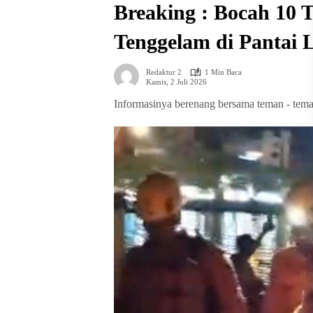
Breaking : Bocah 10
Tenggelam di Pantai 
Redaktur 2
1 Min Baca
Kamis, 2 Juli 2026
Informasinya berenang bersama teman - tem