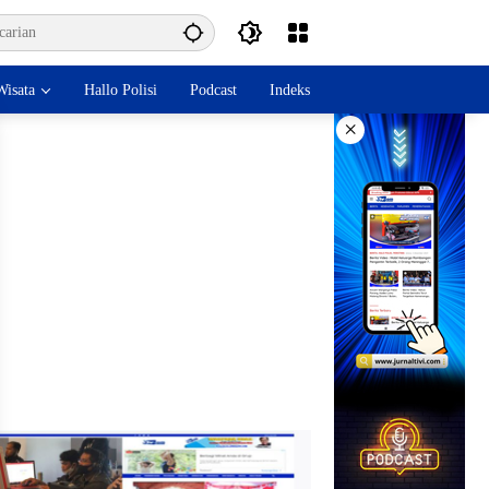
isata
Hallo Polisi
Podcast
Indeks
×