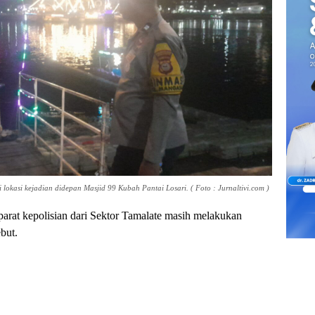
lokasi kejadian didepan Masjid 99 Kubah Pantai Losari. ( Foto : Jurnaltivi.com )
parat kepolisian dari Sektor Tamalate masih melakukan
but.