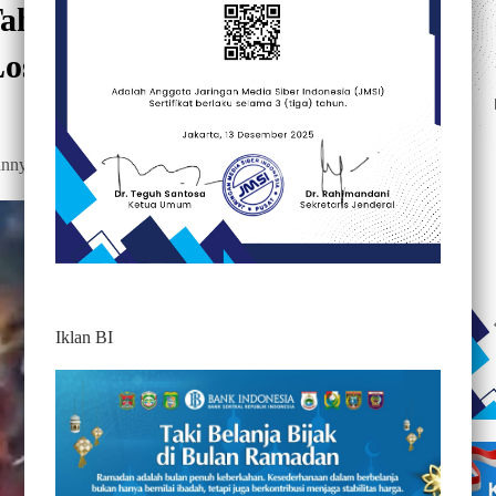
 Tahun Ditemukan Tewas
Losari
174
annya
Iklan BI