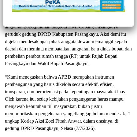
Pasangkayu, Jurnaltivi.com
-Soroti anggaran baju dinas dan
perabot rumah tangga (RT) sebesar Rp367 Juta untuk tahun
anggaran 2026,puluhan anggota HMI Cabang Pasangkayu
geruduk gedung DPRD Kabupaten Pasangkayu. Aksi demi itu
digelar mendesak agar pihak anggota dewan memanggil kepala
daerah dan meminta membatalkan anggaran baju dinas bupati dan
pembelian perabot rumah tangga (RT) untuk Rujab Bupati
Pasangkayu dan Wakil Bupati Pasangkayu.
“Kami menegaskan bahwa APBD merupakan instrumen
pembangunan yang harus dikelola secara efektif, efisien,
transparan, dan berorientasi pada kepentingan masyarakat luas.
Oleh karena itu, setiap kebijakan penganggaran harus mampu
menjawab kebutuhan riil masyarakat, bukan justru
memprioritaskan pengeluaran yang dianggap belum mendesak, ”
ungkap Korlap Aksi Zoel Fitrah Anwar, dalam orasinya, di
gedung DPRD Pasangkayu, Selasa (7/7/2026).