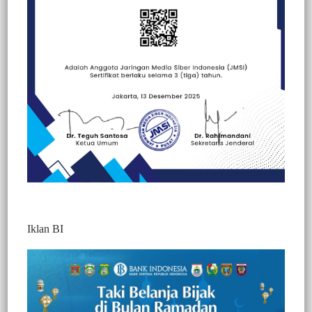
Beranda
Berita
Berita
Iklan BI
Soroti Anggaran Baju Dinas dan Perabotan
RT Bupati Pasangkayu Puluhan Anggota
HMI Geruduk DPRD Pasangkayu
390