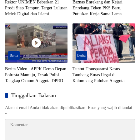
Rektor UNIMEN Beberkan 21
Baznas Enrekang dan Kejari
Prodi Siap Tempur, Target Lulusan
Enrekang Teken PKS Baru,
Melek Digital dan Islami
Putuskan Kerja Sama Lama
Berita
Berita
Berita Video : APPK Demo Depan
Tuntut Transparansi Kasus
Polresta Mamuju, Desak Polisi
Tambang Emas Ilegal di
Tangkap Oknum Anggota DPRD
Kalumpang Puluhan Anggota
Toraja Utara Berinisial AL Terduga
APPK Geruduk Polresta Mamuju
Tersangka Tambang Emas Ilegal
Tinggalkan Balasan
Alamat email Anda tidak akan dipublikasikan.
Ruas yang wajib ditandai
*