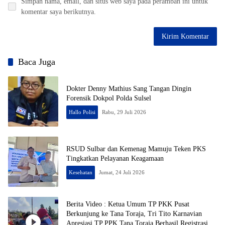
Simpan nama, email, dan situs web saya pada peramban ini untuk
komentar saya berikutnya.
Baca Juga
Dokter Denny Mathius Sang Tangan Dingin
Forensik Dokpol Polda Sulsel
Hallo Polisi
Rabu, 29 Juli 2026
RSUD Sulbar dan Kemenag Mamuju Teken PKS
Tingkatkan Pelayanan Keagamaan
Kesehatan
Jumat, 24 Juli 2026
Berita Video : Ketua Umum TP PKK Pusat
Berkunjung ke Tana Toraja, Tri Tito Karnavian
Apresiasi TP PPK Tana Toraja Berhasil Registrasi