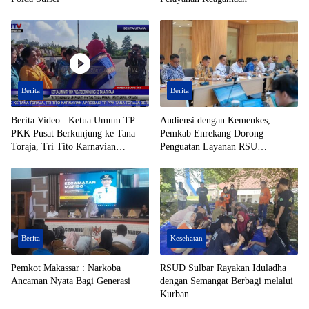
Berita
Berita
Berita Video : Ketua Umum TP
Audiensi dengan Kemenkes,
PKK Pusat Berkunjung ke Tana
Pemkab Enrekang Dorong
Toraja, Tri Tito Karnavian
Penguatan Layanan RSU
Apresiasi TP PPK Tana Toraja
Massenrempulu
Berhasil Registrasi 50% Posyandu
Berita
Kesehatan
Pemkot Makassar : Narkoba
RSUD Sulbar Rayakan Iduladha
Ancaman Nyata Bagi Generasi
dengan Semangat Berbagi melalui
Kurban