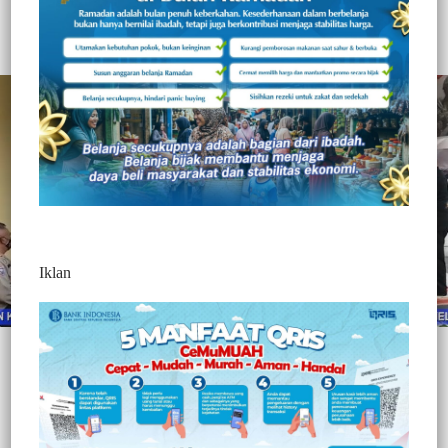
362
Redaksi Jurnaltivi
0 Min Baca
Sabtu, 14 November 2020
Iklan
Post Views:
362