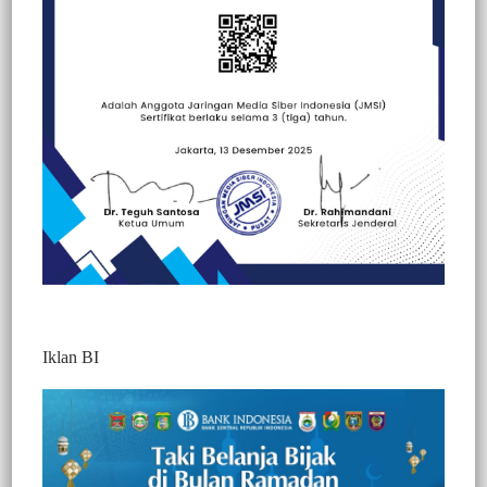
Beranda
Kesehatan
Kesehatan
Iklan BI
BERITA VIDEO : BKO PENGAMANAN
PILKADA DI TORAJA UTARA,
PERSONIL BRIMOB RAYAKAN HUT 75
SECARA SEDERHANA