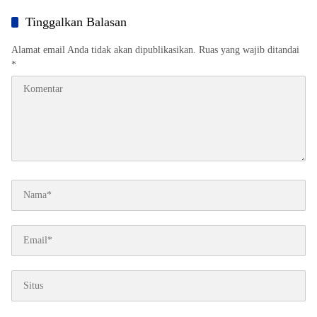
Apresiasi TP PPK Tana Toraja
Massenrempulu
Berhasil Registrasi 50% Posyandu
Tinggalkan Balasan
Alamat email Anda tidak akan dipublikasikan.
Ruas yang wajib ditandai
*