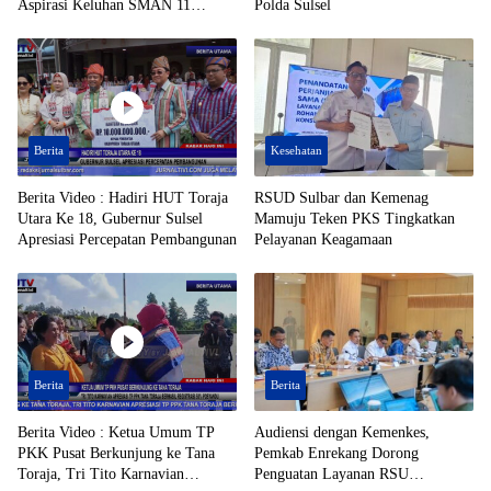
Aspirasi Keluhan SMAN 11
Polda Sulsel
Enrekang Ditindaklanjuti
Berita
Kesehatan
Berita Video : Hadiri HUT Toraja
RSUD Sulbar dan Kemenag
Utara Ke 18, Gubernur Sulsel
Mamuju Teken PKS Tingkatkan
Apresiasi Percepatan Pembangunan
Pelayanan Keagamaan
Berita
Berita
Berita Video : Ketua Umum TP
Audiensi dengan Kemenkes,
PKK Pusat Berkunjung ke Tana
Pemkab Enrekang Dorong
Toraja, Tri Tito Karnavian
Penguatan Layanan RSU