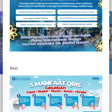
Redaksi Jurnaltivi
2 Min Baca
Senin, 15 Februari 2021
Iklan
TORAJA UTARA, – || Jurnaltivi.com ||
Keberadaan Polri
ditengah tengah masyarakat sebagai pengayom, pelindung sangat