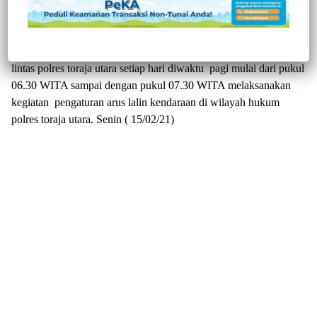
menjamin keamanan dan ketertiban masyarakat saat
melaksanakan aktivitas diluar rumah.
Demikian halnya yang dilaksanakan oleh personil satuan lalu
lintas polres toraja utara setiap hari diwaktu pagi mulai dari pukul
06.30 WITA sampai dengan pukul 07.30 WITA melaksanakan
kegiatan pengaturan arus lalin kendaraan di wilayah hukum
polres toraja utara. Senin ( 15/02/21)