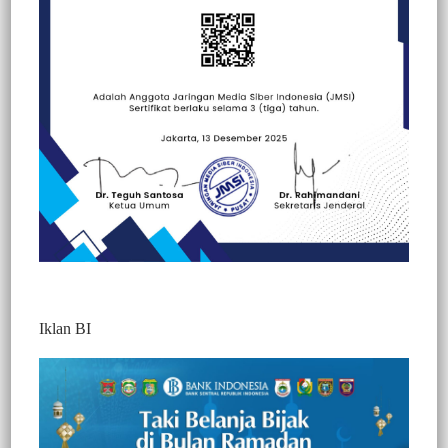
Beranda
Kesehatan
Kesehatan
Politik
Iklan BI
Wujudkan Tertib Berlalu Lintas, Sat
Lantas Polres Toraja Utara Pengaturan
Lalu Lintas Pagi
893