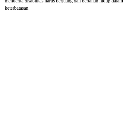
menderita disabilitas harus berjuang dan bertahan hidup dalam
keterbatasan.