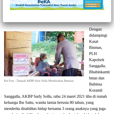
kesibukannya dengan tugas kantor, menyempatkan waktunya
untuk mengunjungi kedua keluarga tersebut, sekaligus
menyalurkan bantuan sembako.
Dengan
didampingi
Kasat
Binmas,
PLH
Kapolsek
Sanggalla,
Bhabinkamti
bmas dan
Ket Foto : Tampak AKBP Sarly Sollu Memberikan Bantuan
Babinsa
Koramil
Sanggalla, AKBP Sarly Sollu, rabu 24 maret 2021 tiba di rumah
keluarga Ibu Sattu, wanita lansia berusia 80 tahun, yang
menderita disabilitas hidup bersama 3 orang anaknya yang juga