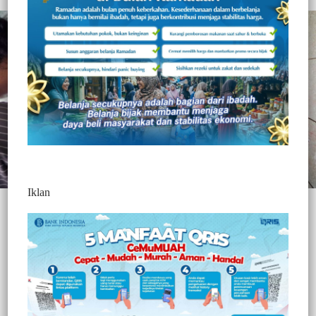
Iklan
TANA TORAJA, – || Jurnaltivi.com ||
Prihatin terhadap
kondisi 2 keluarga yang menderita disibilitas dan lumpuh, di
Lembang Rantela’bi Kambisa, Kecamatan Sanggalla Utara,
Kapolres Tana Toraja, AKBP Sarly Sollu, S.Ik, M.H, ditengah