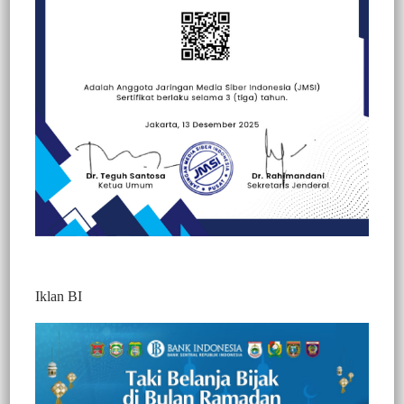
Beranda
Hallo Polisi
Hallo Polisi
Peristiwa
Politik
Iklan BI
Mencuri Diwilayah Palopo, DPO Polres
Luwu Diringkus Tim Resmob Polres Toraja
Utara di Rantepao
773