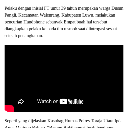
Pelaku dengan inisial FT umur 39 tahun merupakan warga Dusun
Pangli, Kecamatan Walenrang, Kabupaten Luwu, melakukan
pencurian Handphone sebanyak Empat buah hal tersebut
diangkapkan pelaku ke pada tim resmob saat diintrogasi sesaat
setelah penangkapan.
Seperti yang dijelaskan Kasubag Humas Polres Toraja Utara Ipda
Agus Martopo Bahwa, “Barang Bukti empat buah hendpone