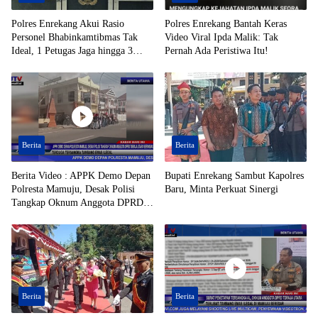
Polres Enrekang Akui Rasio
Polres Enrekang Bantah Keras
Personel Bhabinkamtibmas Tak
Video Viral Ipda Malik: Tak
Ideal, 1 Petugas Jaga hingga 3
Pernah Ada Peristiwa Itu!
Desa
Berita
Berita
Berita Video : APPK Demo Depan
Bupati Enrekang Sambut Kapolres
Polresta Mamuju, Desak Polisi
Baru, Minta Perkuat Sinergi
Tangkap Oknum Anggota DPRD
Toraja Utara Berinisial AL Terduga
Tersangka Tambang Emas Ilegal
Berita
Berita