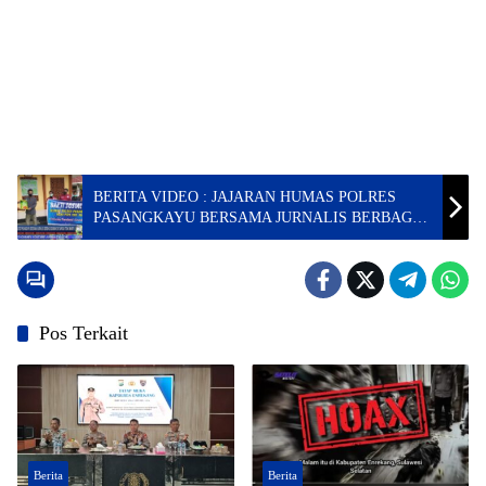
BERITA VIDEO : JAJARAN HUMAS POLRES
PASANGKAYU BERSAMA JURNALIS BERBAGI
SEMBAKO KE WARGA TIDAK MAMPU
Pos Terkait
Berita
Berita