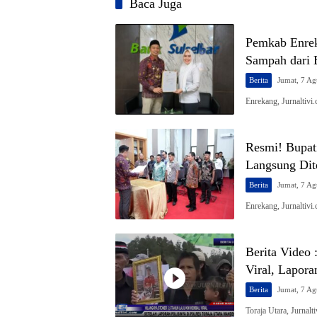
Baca Juga
Pemkab Enre
Sampah dari 
Berita
Jumat, 7 Ag
Enrekang, Jurnaltiv
Resmi! Bupat
Langsung Dit
Berita
Jumat, 7 Ag
Enrekang, Jurnaltiv
Berita Video 
Viral, Lapora
Berita
Jumat, 7 Ag
Toraja Utara, Jurnal