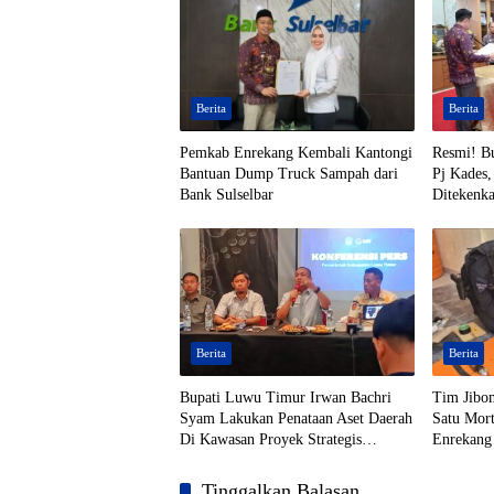
Berita
Berita
Pemkab Enrekang Kembali Kantongi
Resmi! B
Bantuan Dump Truck Sampah dari
Pj Kades,
Bank Sulselbar
Ditekenk
Berita
Berita
Bupati Luwu Timur Irwan Bachri
Tim Jibo
Syam Lakukan Penataan Aset Daerah
Satu Mort
Di Kawasan Proyek Strategis
Enrekang
Nasional (PSN)
Tinggalkan Balasan