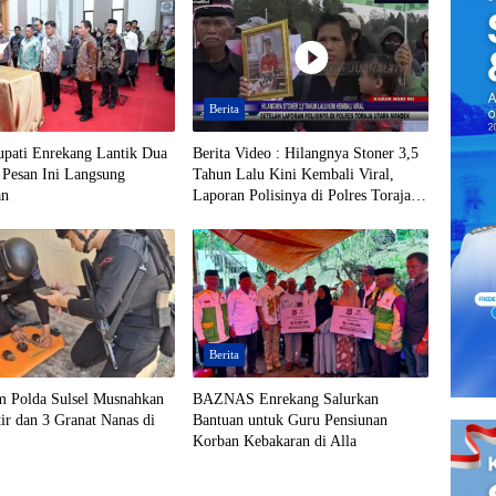
Berita
upati Enrekang Lantik Dua
Berita Video : Hilangnya Stoner 3,5
 Pesan Ini Langsung
Tahun Lalu Kini Kembali Viral,
an
Laporan Polisinya di Polres Toraja
Utara Mandek
Berita
m Polda Sulsel Musnahkan
BAZNAS Enrekang Salurkan
ir dan 3 Granat Nanas di
Bantuan untuk Guru Pensiunan
Korban Kebakaran di Alla