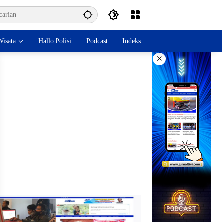
isata
Hallo Polisi
Podcast
Indeks
×