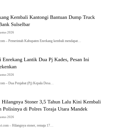
kang Kembali Kantongi Bantuan Dump Truck
Bank Sulselbar
ustus 2026
i.com – Pemerintah Kabupaten Enrekang kembali mendapat…
i Enrekang Lantik Dua Pj Kades, Pesan Ini
ekenkan
ustus 2026
i.com – Dua Penjabat (Pj) Kepala Desa…
: Hilangnya Stoner 3,5 Tahun Lalu Kini Kembali
n Polisinya di Polres Toraja Utara Mandek
ustus 2026
tivi.com – Hilangnya stoner, remaja 17…