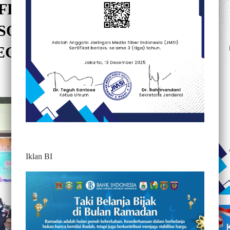
JUFRI SAMBARA GANDENG
 SOSIALISASI PELUANG
EGERI
391
Iklan BI