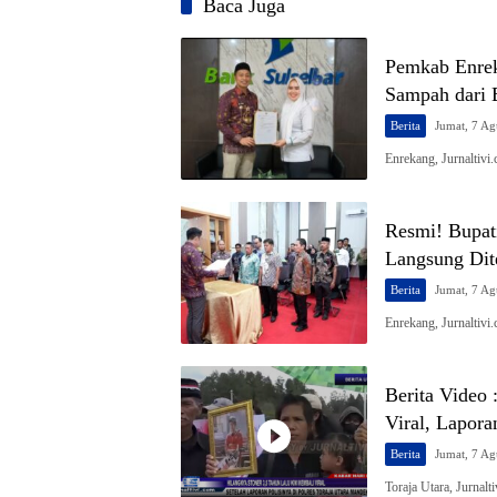
Baca Juga
Pemkab Enre
Sampah dari 
Berita
Jumat, 7 Ag
Enrekang, Jurnaltiv
Resmi! Bupat
Langsung Dit
Berita
Jumat, 7 Ag
Enrekang, Jurnaltiv
Berita Video 
Viral, Lapora
Berita
Jumat, 7 Ag
Toraja Utara, Jurnal