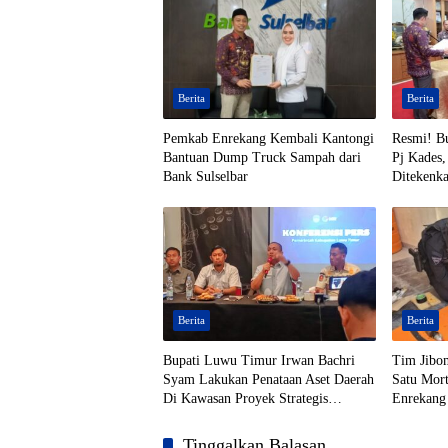
Berita
Berita
Pemkab Enrekang Kembali Kantongi
Resmi! B
Bantuan Dump Truck Sampah dari
Pj Kades,
Bank Sulselbar
Ditekenk
Berita
Berita
Bupati Luwu Timur Irwan Bachri
Tim Jibo
Syam Lakukan Penataan Aset Daerah
Satu Mort
Di Kawasan Proyek Strategis
Enrekang
Nasional (PSN)
Tinggalkan Balasan