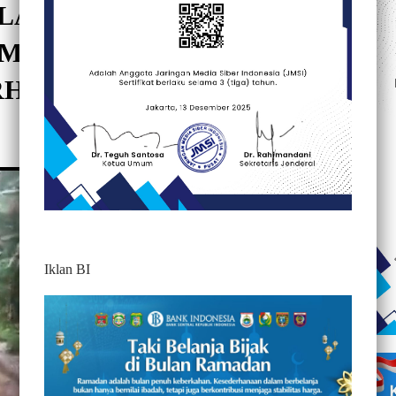
ALAN POROS DESA
AMUJU TENGAH RUSAK
RHATIAN PEMERINTAH
322
Iklan BI