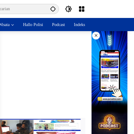
isata
Hallo Polisi
Podcast
Indeks
×