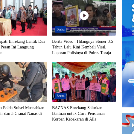
Berita
upati Enrekang Lantik Dua
Berita Video : Hilangnya Stoner 3,5
 Pesan Ini Langsung
Tahun Lalu Kini Kembali Viral,
an
Laporan Polisinya di Polres Toraja
Utara Mandek
Berita
m Polda Sulsel Musnahkan
BAZNAS Enrekang Salurkan
ir dan 3 Granat Nanas di
Bantuan untuk Guru Pensiunan
Korban Kebakaran di Alla