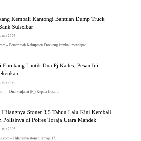
kang Kembali Kantongi Bantuan Dump Truck
Bank Sulselbar
ustus 2026
i.com – Pemerintah Kabupaten Enrekang kembali mendapat…
i Enrekang Lantik Dua Pj Kades, Pesan Ini
ekenkan
ustus 2026
i.com – Dua Penjabat (Pj) Kepala Desa…
: Hilangnya Stoner 3,5 Tahun Lalu Kini Kembali
n Polisinya di Polres Toraja Utara Mandek
ustus 2026
tivi.com – Hilangnya stoner, remaja 17…