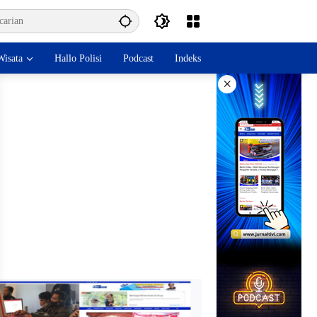
isata
Hallo Polisi
Podcast
Indeks
×