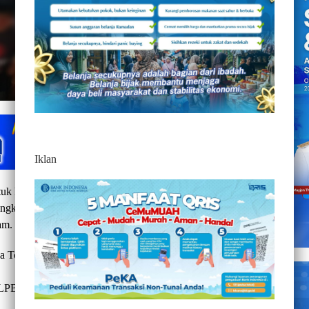
Iklan
k ketiga kalinya, pria berinisial TMD, 33 tahun, kembali
ringkus oleh Tim Batitong Maro Unit Resmob Sat Reskrim
am.
 Toraja lantaran kembali melakukan perbuatan jambret ,
PB / 91 / VI / 2021, tanggal 01 Juni 2021.