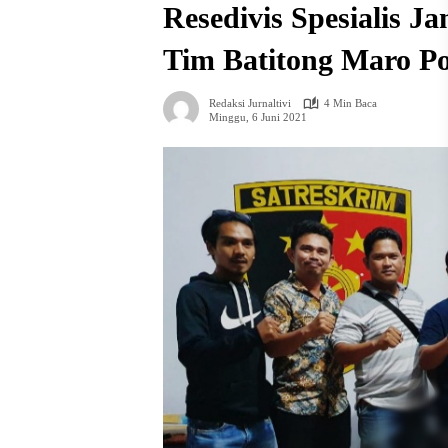
Resedivis Spesialis J
Tim Batitong Maro Po
Redaksi Jurnaltivi
4 Min Baca
Minggu, 6 Juni 2021