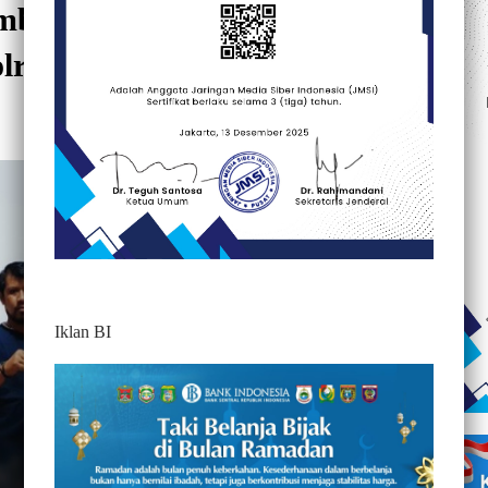
ambret HP, Kembali Diringkus
lres Tana Toraja
1200
Iklan BI