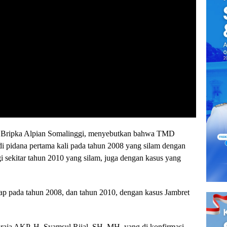
b Bripka Alpian Somalinggi, menyebutkan bahwa TMD
 di pidana pertama kali pada tahun 2008 yang silam dengan
gi sekitar tahun 2010 yang silam, juga dengan kasus yang
ap pada tahun 2008, dan tahun 2010, dengan kasus Jambret
oraja AKP. H. Syamsul Rijal, SH, MH, yang di konfirmasi,