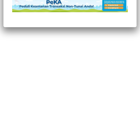
Post Views:
331