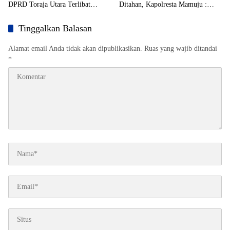
DPRD Toraja Utara Terlibat
Ditahan, Kapolresta Mamuju :
Tambang Emas Ilegal di Mamuju
Oknum Anggota DPRD Masih
Beredar
Berstatus Saksi
Tinggalkan Balasan
Alamat email Anda tidak akan dipublikasikan.
Ruas yang wajib ditandai
*