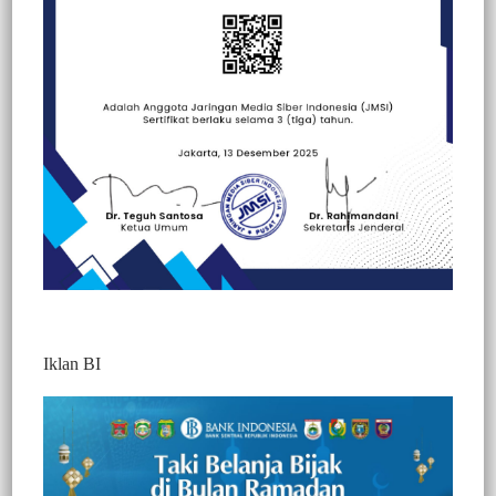
Beranda
Hallo Polisi
Hallo Polisi
Kesehatan
Peristiwa
Iklan BI
BERITA VIDEO : SERING
MERESAHKAN WARGA KARENA
SUARA KNALPOT YANG BISING,
PENGENDARA MOTOR DIHENTIKAN