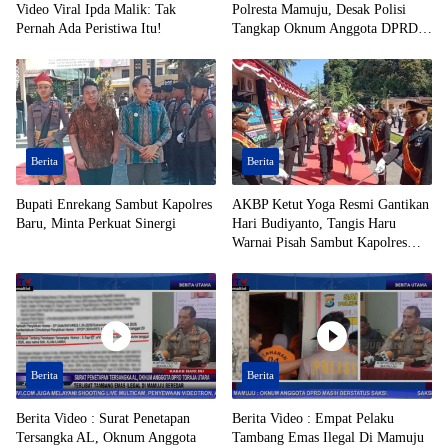
Video Viral Ipda Malik: Tak
Polresta Mamuju, Desak Polisi
Pernah Ada Peristiwa Itu!
Tangkap Oknum Anggota DPRD
Toraja Utara Berinisial AL Terduga
Tersangka Tambang Emas Ilegal
Berita
Berita
Bupati Enrekang Sambut Kapolres
AKBP Ketut Yoga Resmi Gantikan
Baru, Minta Perkuat Sinergi
Hari Budiyanto, Tangis Haru
Warnai Pisah Sambut Kapolres
Enrekang
Berita
Berita
Berita Video : Surat Penetapan
Berita Video : Empat Pelaku
Tersangka AL, Oknum Anggota
Tambang Emas Ilegal Di Mamuju