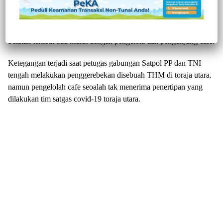
hiburan malam dan warung ballo yang nekat beroperasi ditengah
pemberlakuan penerapan PPKM, Satpol PP Pemkab Toraja Utara
dan Anggota TNI Kodim 1414 Tana Toraja, Provinsi Sulawesi
Selatan terlibat adu mulut dengan pengelola dan pengunjung café.
Ketegangan terjadi saat petugas gabungan Satpol PP dan TNI
tengah melakukan penggerebekan disebuah THM di toraja utara.
namun pengelolah cafe seoalah tak menerima penertipan yang
dilakukan tim satgas covid-19 toraja utara.