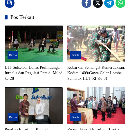
Pos Terkait
Berita
Berita
IJTI Sulselbar Bahas Perlindungan
Kobarkan Semangat Kemerdekaan,
Jurnalis dan Regulasi Pers di Milad
Kodim 1409/Gowa Gelar Lomba
ke-28
Semarak HUT RI Ke-81
Berita
Berita
Pemkab Enrekang Kembali
Resmi! Bupati Enrekang Lantik