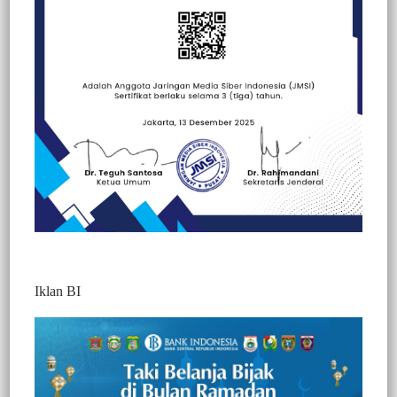
Beranda
Berita
Berita
Kesehatan
Peristiwa
Iklan BI
BERITA VIDEO : GEREBEK THM,
SATPOL PP TERLIBAT ADU MULUT
DENGAN PENGELOLA DAN
PENGUNJUNG CAFE