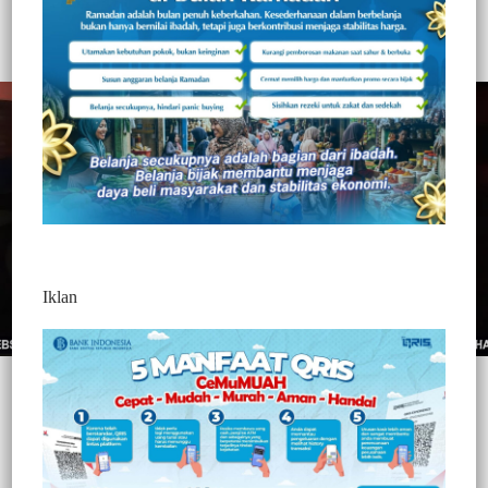
613
Redaksi Jurnaltivi
1 Min Baca
Minggu, 1 Agustus 2021
Iklan
TORAJA UTARA, – || Jurnaltivi.com ||
Gerebek tempat