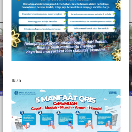
471
Redaksi Jurnaltivi
0 Min Baca
Senin, 2 Agustus 2021
Iklan
Post Views:
471