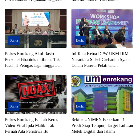
Foundation
University Thailand
Berita
Berita
Polres Enrekang Akui Rasio
Ini Kata Ketua DPW UKM IKM
Personel Bhabinkamtibmas Tak
Nusantara Sulsel Grehanita Syam
Ideal, 1 Petugas Jaga hingga 3
Dalam Peserta Pelatihan
Desa
Kepemimpinan
Berita
Berita
Polres Enrekang Bantah Keras
Rektor UNIMEN Beberkan 21
Video Viral Ipda Malik: Tak
Prodi Siap Tempur, Target Lulusan
Pernah Ada Peristiwa Itu!
Melek Digital dan Islami