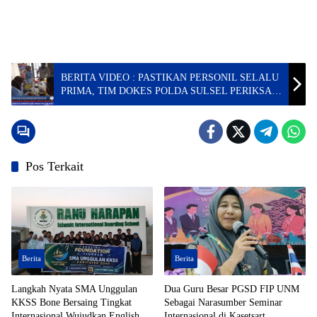
BERITA VIDEO : PASTIKAN PERSONIL SELALU
PRIMA, TIM DOKES POLDA SULSEL PERIKSA
KESEHATAN ANGGOTA POLRES TORAJA
UTARA
Pos Terkait
Berita
Berita
Langkah Nyata SMA Unggulan
Dua Guru Besar PGSD FIP UNM
KKSS Bone Bersaing Tingkat
Sebagai Narasumber Seminar
Internasional Wujudkan English
Internasional di Kasetsart