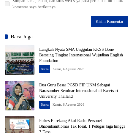
Simpan nama, email, dan situs web saya pada peramban ini untuk
komentar saya berikutnya.
Baca Juga
Langkah Nyata SMA Unggulan KKSS Bone
Bersaing Tingkat Internasional Wujudkan English
Foundation
Berita
Kamis, 6 Agustus 2026
Dua Guru Besar PGSD FIP UNM Sebagai
Narasumber Seminar Internasional di Kasetsart
University Thailand
Berita
Kamis, 6 Agustus 2026
Polres Enrekang Akui Rasio Personel
Bhabinkamtibmas Tak Ideal, 1 Petugas Jaga hingga
3 Desa