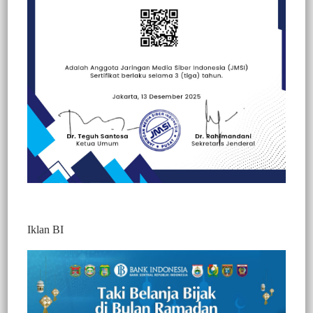
Beranda
Berita
Berita
Kesehatan
Peristiwa
Iklan BI
BERITA VIDEO : BUBARKAN ACARA
ADAT RAMBU SOLO’ PIHAK
KEAMANAN NYARIS TERLIBAT ADU
JOTOS DENGAN WARGA