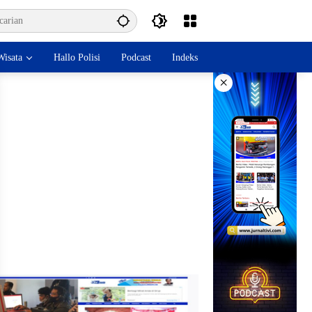
isata
Hallo Polisi
Podcast
Indeks
×