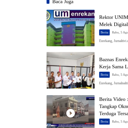
Baca Juga
Rektor UNIME
Melek Digital
Berita
Rabu, 5 Ag
Enrekang, Jurnaltivi
Baznas Enrek
Kerja Sama 
Berita
Rabu, 5 Ag
Enrekang, Jurnalnal
Berita Video
Tangkap Oknu
Terduga Ters
Berita
Rabu, 5 Ag