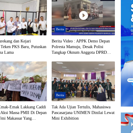
Berita
rekang dan Kejari
Berita Video : APPK Demo Depan
 Teken PKS Baru, Putuskan
Polresta Mamuju, Desak Polisi
ma Lama
Tangkap Oknum Anggota DPRD
Toraja Utara Berinisial AL Terduga
Tersangka Tambang Emas Ilegal
Berita
Emak-Emak Lakkang Caddi
Tak Ada Ujian Tertulis, Mahasiswa
 Aksi Massa PMII Di Depan
Pascasarjana UNIMEN Dinilai Lewat
mi Makassar Yang
Mini Exhibition
Jalan