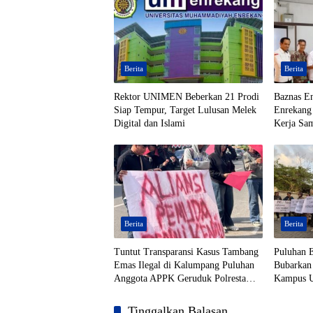
Berita
Berita
Rektor UNIMEN Beberkan 21 Prodi
Baznas En
Siap Tempur, Target Lulusan Melek
Enrekang
Digital dan Islami
Kerja Sa
Berita
Berita
Tuntut Transparansi Kasus Tambang
Puluhan 
Emas Ilegal di Kalumpang Puluhan
Bubarkan
Anggota APPK Geruduk Polresta
Kampus U
Mamuju
Macetkan 
Tinggalkan Balasan