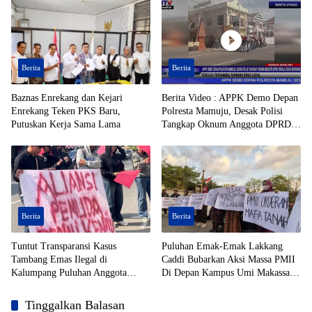
Berita
Berita
Baznas Enrekang dan Kejari
Berita Video : APPK Demo Depan
Enrekang Teken PKS Baru,
Polresta Mamuju, Desak Polisi
Putuskan Kerja Sama Lama
Tangkap Oknum Anggota DPRD
Toraja Utara Berinisial AL Terduga
Tersangka Tambang Emas Ilegal
Berita
Berita
Tuntut Transparansi Kasus
Puluhan Emak-Emak Lakkang
Tambang Emas Ilegal di
Caddi Bubarkan Aksi Massa PMII
Kalumpang Puluhan Anggota
Di Depan Kampus Umi Makassar
APPK Geruduk Polresta Mamuju
Yang Macetkan Jalan
Tinggalkan Balasan