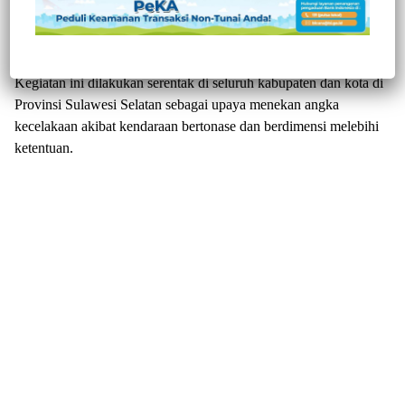
Dimension dan Over Loading (ODOL) selama lima hari, di mulai
sejak 18 mei hingga 22 Mei 2025. Jumat (23/5/2025).
Kegiatan ini dilakukan serentak di seluruh kabupaten dan kota di
Provinsi Sulawesi Selatan sebagai upaya menekan angka
kecelakaan akibat kendaraan bertonase dan berdimensi melebihi
ketentuan.