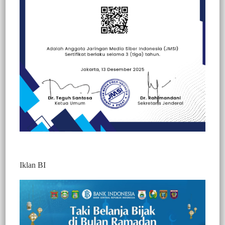
Beranda
Berita
Berita
Hallo Polisi
Hukum
Iklan BI
Penindakan ODOL di Sulsel Temukan 192
Pelanggaran 11 Kendaraan Diamankan
460
Noer Jurnaltivi
2 Min Baca
Jumat, 23 Mei 2025