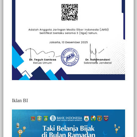
Beranda
Berita
Berita
Sorotan
Iklan BI
Buyar, Tak Ada Peserta Sosialisasi P4GN
MAKI Sulsel Bubar
293
Redaktur 2
3 Min Baca
Rabu, 13 Mei 2026