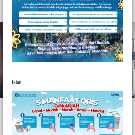
MAKI Sulsel : Mana Komitmen Pemerintah Kecamatan Tamalate
Ikut Perangi Narkotika Diwilayahnya
Iklan
JURNALTIVI.COM, MAKASSAR
– Relawan anti narkotika