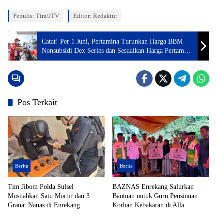
Penulis: Tim/JTV
Editor: Redaktur
Catat! Per 1 Juni, Pertamina Turunkan Harga BBM
Nonsubsidi Dex Series dan Sesuaikan Harga Pertamax
Turbo
Pos Terkait
Berita
Berita
Tim Jibom Polda Sulsel
BAZNAS Enrekang Salurkan
Musnahkan Satu Mortir dan 3
Bantuan untuk Guru Pensiunan
Granat Nanas di Enrekang
Korban Kebakaran di Alla