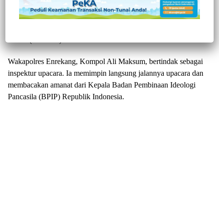
Enrekang, Jurnaltivi.com –
Upacara peringatan Hari Lahir
Pancasila tingkat Kabupaten Enrekang, Sulawesi Selatan tahun
2026 berlangsung khidmat di halaman kantor Bupati Enrekang,
Selasa (2/6/2026).
Wakapolres Enrekang, Kompol Ali Maksum, bertindak sebagai
inspektur upacara. Ia memimpin langsung jalannya upacara dan
membacakan amanat dari Kepala Badan Pembinaan Ideologi
Pancasila (BPIP) Republik Indonesia.