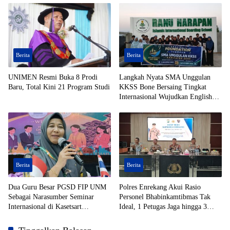
Berita
Berita
UNIMEN Resmi Buka 8 Prodi
Langkah Nyata SMA Unggulan
Baru, Total Kini 21 Program Studi
KKSS Bone Bersaing Tingkat
Internasional Wujudkan English
Foundation
Berita
Berita
Dua Guru Besar PGSD FIP UNM
Polres Enrekang Akui Rasio
Sebagai Narasumber Seminar
Personel Bhabinkamtibmas Tak
Internasional di Kasetsart
Ideal, 1 Petugas Jaga hingga 3
University Thailand
Desa