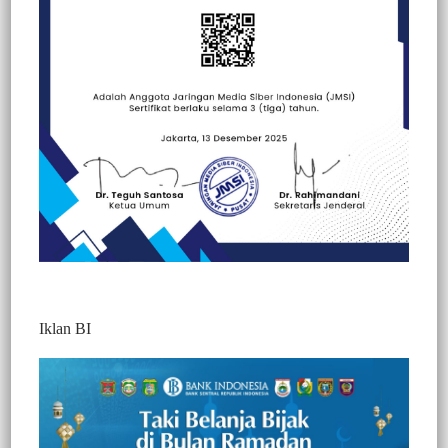
Beranda
Berita
Berita
Nasional
Peristiwa
Iklan BI
Upacara Hari Lahir Pancasila di Enrekang
Berlangsung Khidmat, Wakapolres
Bacakan Amanat BPIP
667