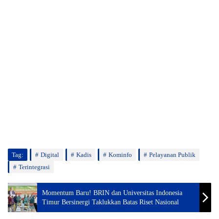
Tag:
Digital
Kadis
Kominfo
Pelayanan Publik
Terintegrasi
Momentum Baru! BRIN dan Universitas Indonesia
Timur Bersinergi Taklukkan Batas Riset Nasional