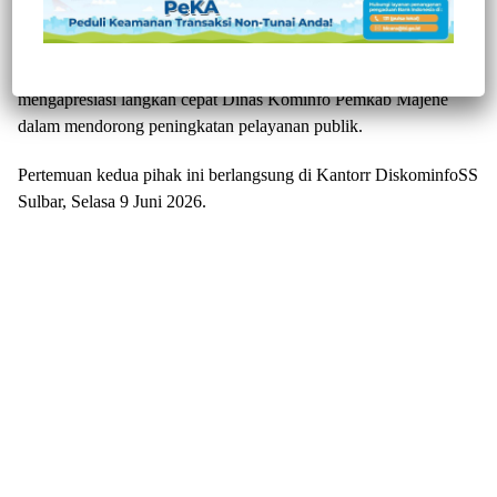
Mamuju, Jurnaltivi.com
-Dinas Komunikasi, Informatika,
Persandian, dan Statistik (KominfoSS) Sulawesi Barat
mengapresiasi langkah cepat Dinas Kominfo Pemkab Majene
dalam mendorong peningkatan pelayanan publik.
Pertemuan kedua pihak ini berlangsung di Kantorr DiskominfoSS
Sulbar, Selasa 9 Juni 2026.