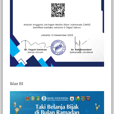
Beranda
Edukasi
Edukasi
Iklan BI
Kadis Kominfo Sulbar Sarankan Pelayanan
Publik di Majene Berbasis Digital dan
Terintegrasi
198