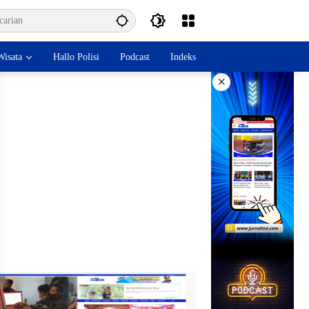
isata
Hallo Polisi
Podcast
Indeks
×