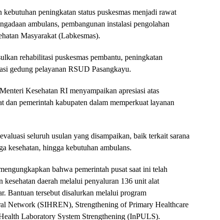
ebutuhan peningkatan status puskesmas menjadi rawat
ngadaan ambulans, pembangunan instalasi pengolahan
ehatan Masyarakat (Labkesmas).
lkan rehabilitasi puskesmas pembantu, peningkatan
litasi gedung pelayanan RSUD Pasangkayu.
 Menteri Kesehatan RI menyampaikan apresiasi atas
at dan pemerintah kabupaten dalam memperkuat layanan
valuasi seluruh usulan yang disampaikan, baik terkait sarana
naga kesehatan, hingga kebutuhan ambulans.
engungkapkan bahwa pemerintah pusat saat ini telah
kesehatan daerah melalui penyaluran 136 unit alat
r. Bantuan tersebut disalurkan melalui program
rral Network (SIHREN), Strengthening of Primary Healthcare
 Health Laboratory System Strengthening (InPULS).