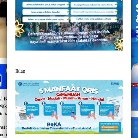
Iklan
i Barat, Suhardi Duka, bersama para kepala daerah se-
akil Menteri Kesehatan Republik Indonesia beserta jajaran
rian Kesehatan, Jakarta Selatan, Rabu (10/6/2026).
insi Sulawesi Barat dalam memperkuat upaya transformasi
merintah pusat.