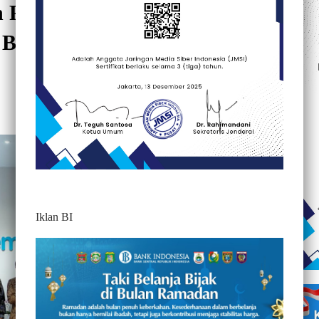
n RS Rujukan KJSU-KIA,
Bupati Se-Sulbar Temui
364
Iklan BI