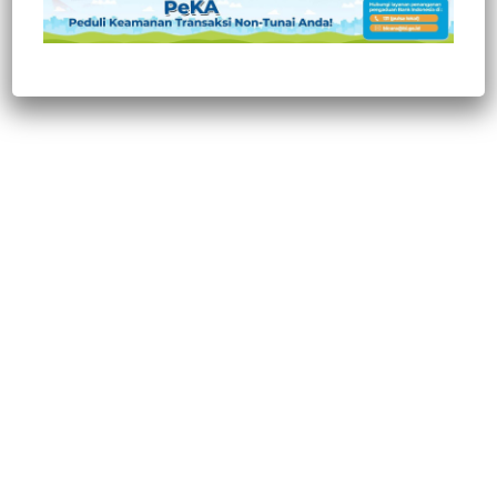
Post Views:
329