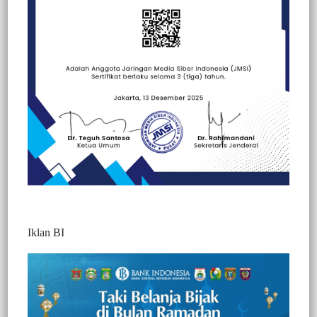
Beranda
Ragam Wisata
Kuliner
Kuliner
Politik
Iklan BI
BERITA VIDEO : RITUAL MA’NENE’
(MENGGANTI PAKAIAN &
MEMBERSIHKAN JENASAH LELUHUR
YANG PULUHAN TAHUN SUDAH