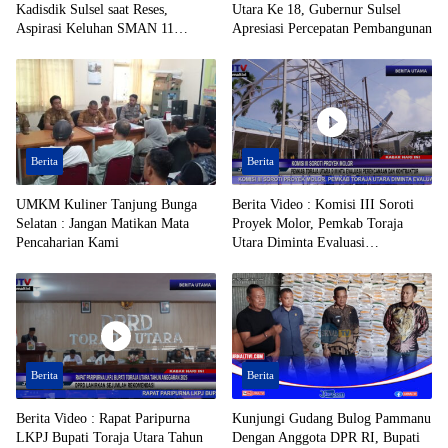
Kadisdik Sulsel saat Reses,
Utara Ke 18, Gubernur Sulsel
Aspirasi Keluhan SMAN 11
Apresiasi Percepatan Pembangunan
Enrekang Ditindaklanjuti
Berita
Berita
UMKM Kuliner Tanjung Bunga
Berita Video : Komisi III Soroti
Selatan : Jangan Matikan Mata
Proyek Molor, Pemkab Toraja
Pencaharian Kami
Utara Diminta Evaluasi
Perencanaan dan Kontraktor
Berita
Berita
Berita Video : Rapat Paripurna
Kunjungi Gudang Bulog Pammanu
LKPJ Bupati Toraja Utara Tahun
Dengan Anggota DPR RI, Bupati