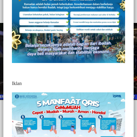
353
Redaksi Jurnaltivi
0 Min Baca
Minggu, 3 Januari 2021
Iklan
Post Views:
353