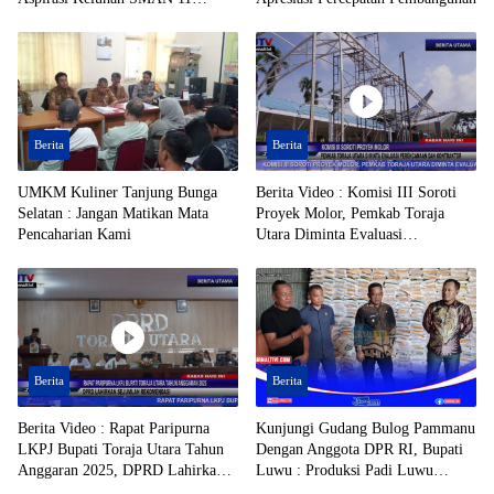
Enrekang Ditindaklanjuti
Berita
Berita
UMKM Kuliner Tanjung Bunga
Berita Video : Komisi III Soroti
Selatan : Jangan Matikan Mata
Proyek Molor, Pemkab Toraja
Pencaharian Kami
Utara Diminta Evaluasi
Perencanaan dan Kontraktor
Berita
Berita
Berita Video : Rapat Paripurna
Kunjungi Gudang Bulog Pammanu
LKPJ Bupati Toraja Utara Tahun
Dengan Anggota DPR RI, Bupati
Anggaran 2025, DPRD Lahirkan
Luwu : Produksi Padi Luwu
Sejumlah Rekomendasi
Melesat 8 Ton/Hektar