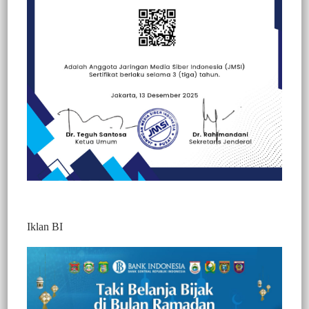
Beranda
Ragam Wisata
Kuliner
Kuliner
Politik
Iklan BI
BERITA VIDEO : NEKAT
BERKERUMUN SAAT PERGANTIAN
TAHUN, SEJUMLAH PEMUDA DI
TORAJA UTARA DIBUBARKAN POLISI