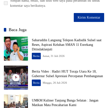
Simpan nama, email, dan situs web saya pada peramban ini untuk
komentar saya berikutnya.
Baca Juga
Saharuddin Langsung Telepon Kadisdik Sulsel saat
Reses, Aspirasi Keluhan SMAN 11 Enrekang
Ditindaklanjuti
Berita
Jumat, 31 Juli 2026
Berita Video : Hadiri HUT Toraja Utara Ke 18,
Gubernur Sulsel Apresiasi Percepatan Pembangunan
Berita
Minggu, 26 Juli 2026
UMKM Kuliner Tanjung Bunga Selatan : Jangan
Matikan Mata Pencaharian Kami