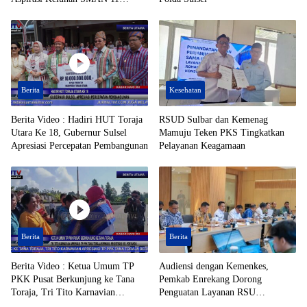
Enrekang Ditindaklanjuti
Berita
Kesehatan
Berita Video : Hadiri HUT Toraja
RSUD Sulbar dan Kemenag
Utara Ke 18, Gubernur Sulsel
Mamuju Teken PKS Tingkatkan
Apresiasi Percepatan Pembangunan
Pelayanan Keagamaan
Berita
Berita
Berita Video : Ketua Umum TP
Audiensi dengan Kemenkes,
PKK Pusat Berkunjung ke Tana
Pemkab Enrekang Dorong
Toraja, Tri Tito Karnavian
Penguatan Layanan RSU
Apresiasi TP PPK Tana Toraja
Massenrempulu