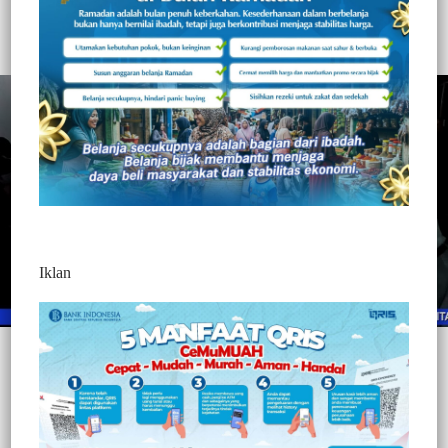
348
Redaksi Jurnaltivi
0 Min Baca
Senin, 11 Januari 2021
Iklan
Post Views:
348