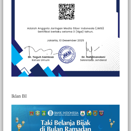
Beranda
Kesehatan
Kesehatan
Politik
Iklan BI
BERITA VIDEO : DIVONIS
MENINGGAL KARENA COVID-19,
KELUARGA PASIEN PROTES DEPAN
RUMAH SAKIT