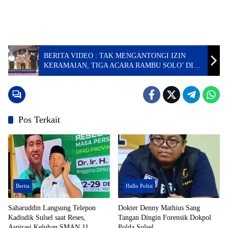
BERITA VIDEO : TAK MENGANTONGI IZIN
KERAMAIAN, TIGA ACARA RAMBU SOLO’ DI
TANA TORAJA DIHENTIKAN POLISI
Pos Terkait
Berita
Hallo Polisi
Saharuddin Langsung Telepon
Dokter Denny Mathius Sang
Kadisdik Sulsel saat Reses,
Tangan Dingin Forensik Dokpol
Aspirasi Keluhan SMAN 11
Polda Sulsel