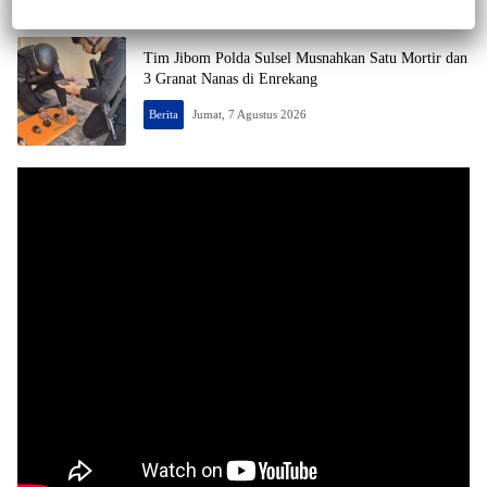
Tim Jibom Polda Sulsel Musnahkan Satu Mortir dan
3 Granat Nanas di Enrekang
Berita
Jumat, 7 Agustus 2026