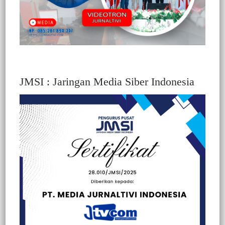
Berinisial AL Terduga Tersangka Tambang
Emas Ilegal
Berita Video : Eva Stevany Rataba Kembali
Salurkan PIP Aspirasi Tahap 1 Kepada 9.245 Pelajar
Di Tana Toraja
Berita
Sabtu, 1 Agustus 2026
JMSI : Jaringan Media Siber Indonesia
Saharuddin Langsung Telepon Kadisdik Sulsel saat
Reses, Aspirasi Keluhan SMAN 11 Enrekang
Ditindaklanjuti
Berita
Jumat, 31 Juli 2026