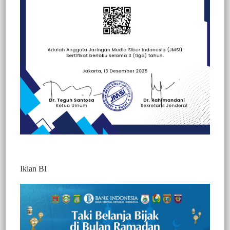
Berita Video : Hadiri HUT Toraja Utara Ke 18,
Gubernur Sulsel Apresiasi Percepatan Pembangunan
Berita
Minggu, 26 Juli 2026
UMKM Kuliner Tanjung Bunga Selatan : Jangan
Iklan BI
Matikan Mata Pencaharian Kami
Berita
Rabu, 8 Juli 2026
Berita Video : Harga TBS Anjlok, Antrian
Kendaraan Mengular Panjang di Pabrik Sawit,