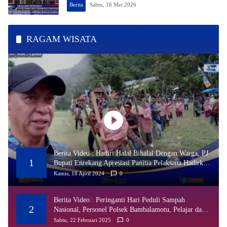
Berita
Sabtu, 16 Mei 2026
RAGAM WISATA
Berita Video : Hadiri Halal Bihalal Dengan Warga, PJ
1
Bupati Enrekang Apresiasi Panitia Pelaksana Hadirkan
Pesta Rakyat
Kamis, 18 April 2024
0
Berita Video : Peringanti Hari Peduli Sampah
2
Nasional, Personel Polsek Bambalamotu, Pelajar dan
Warga Kompak Bersih-Bersih Pantai
Sabtu, 22 Februari 2025
0