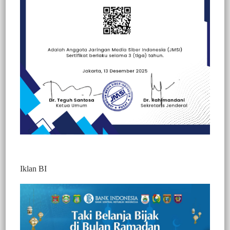
Beranda
Kesehatan
Kesehatan
Politik
Iklan BI
BERITA VIDEO : DUA PELAKU
PENCURIAN KERBAU DENGAN CARA
MUTILASI DI TORAJA UTARA,
DIRINGKUS POLISI