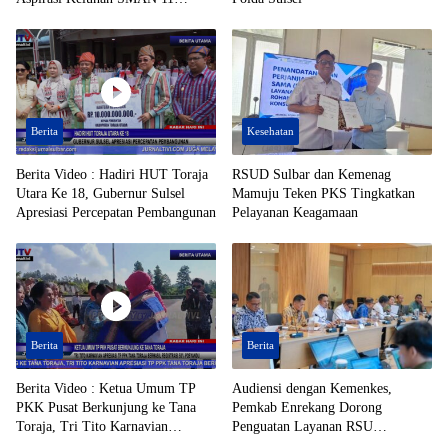
Enrekang Ditindaklanjuti
Berita
Kesehatan
Berita Video : Hadiri HUT Toraja
RSUD Sulbar dan Kemenag
Utara Ke 18, Gubernur Sulsel
Mamuju Teken PKS Tingkatkan
Apresiasi Percepatan Pembangunan
Pelayanan Keagamaan
Berita
Berita
Berita Video : Ketua Umum TP
Audiensi dengan Kemenkes,
PKK Pusat Berkunjung ke Tana
Pemkab Enrekang Dorong
Toraja, Tri Tito Karnavian
Penguatan Layanan RSU
Apresiasi TP PPK Tana Toraja
Massenrempulu