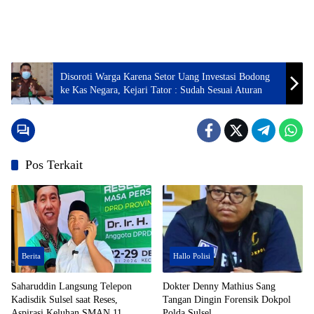
Disoroti Warga Karena Setor Uang Investasi Bodong
ke Kas Negara, Kejari Tator : Sudah Sesuai Aturan
Pos Terkait
Berita
Hallo Polisi
Saharuddin Langsung Telepon
Dokter Denny Mathius Sang
Kadisdik Sulsel saat Reses,
Tangan Dingin Forensik Dokpol
Aspirasi Keluhan SMAN 11
Polda Sulsel