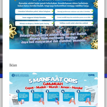
323
Redaksi Jurnaltivi
0 Min Baca
Sabtu, 6 Maret 2021
Iklan
Post Views:
323