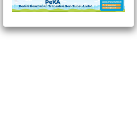
Post Views:
367