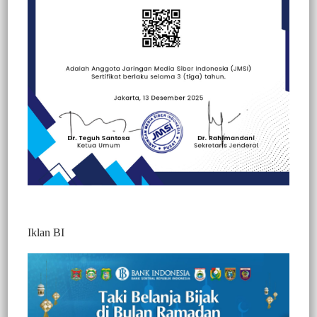
Beranda
Berita
Berita
Peristiwa
Politik
Iklan BI
BERITA VIDEO : PENDAFTARAN
CALON KETUA GOLKAR TANA
TORAJA KEMBALI RICUH, PULUHAN
KADER NYARIS TERLIBAT ADU