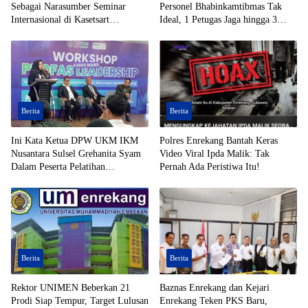
Sebagai Narasumber Seminar
Personel Bhabinkamtibmas Tak
Internasional di Kasetsart
Ideal, 1 Petugas Jaga hingga 3
University Thailand
Desa
Berita
Berita
Ini Kata Ketua DPW UKM IKM
Polres Enrekang Bantah Keras
Nusantara Sulsel Grehanita Syam
Video Viral Ipda Malik: Tak
Dalam Peserta Pelatihan
Pernah Ada Peristiwa Itu!
Kepemimpinan
Berita
Berita
Rektor UNIMEN Beberkan 21
Baznas Enrekang dan Kejari
Prodi Siap Tempur, Target Lulusan
Enrekang Teken PKS Baru,