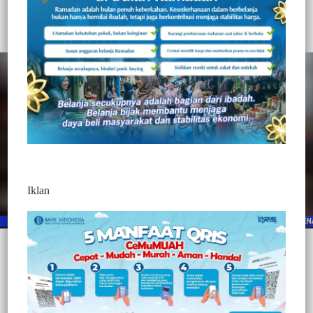
374
Redaksi Jurnaltivi
0 Min Baca
Jumat, 9 April 2021
Iklan
Post Views:
374