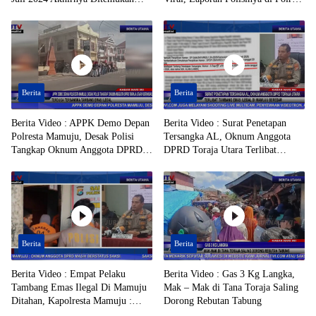
Dalam Jurang, di Daerah Kolono,
Toraja Utara Mandek
Kecamatan Bungku Timur,
Kabupaten Morowali, Dalam
Kondisi Tak Bernyawa
Berita
Berita
Berita Video : APPK Demo Depan
Berita Video : Surat Penetapan
Polresta Mamuju, Desak Polisi
Tersangka AL, Oknum Anggota
Tangkap Oknum Anggota DPRD
DPRD Toraja Utara Terlibat
Toraja Utara Berinisial AL Terduga
Tambang Emas Ilegal di Mamuju
Tersangka Tambang Emas Ilegal
Beredar
Berita
Berita
Berita Video : Empat Pelaku
Berita Video : Gas 3 Kg Langka,
Tambang Emas Ilegal Di Mamuju
Mak – Mak di Tana Toraja Saling
Ditahan, Kapolresta Mamuju :
Dorong Rebutan Tabung
Oknum Anggota DPRD Masih