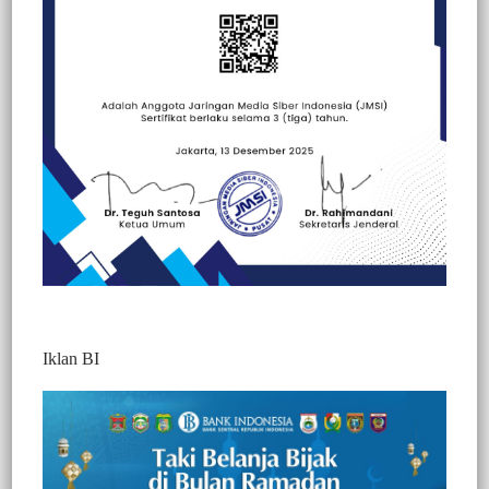
Beranda
Peristiwa
Peristiwa
Iklan BI
BERITA VIDEO : KEBAKARAN DI
JALAN GAJAH KELURAHAN PASELE,
HANGUSKAN 2 UNIT RUMAH PICU
KEPANIKAN WARGA