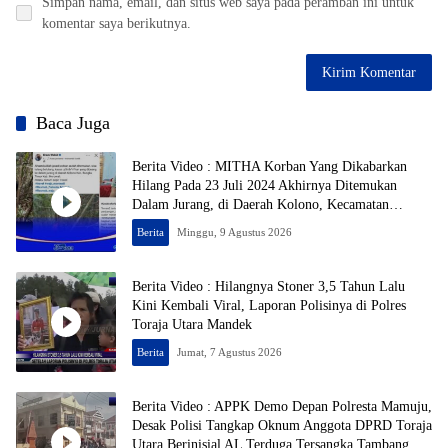
Simpan nama, email, dan situs web saya pada peramban ini untuk
komentar saya berikutnya.
Baca Juga
Berita Video : MITHA Korban Yang Dikabarkan
Hilang Pada 23 Juli 2024 Akhirnya Ditemukan
Dalam Jurang, di Daerah Kolono, Kecamatan
Bungku Timur, Kabupaten Morowali, Dalam
Berita
Minggu, 9 Agustus 2026
Kondisi Tak Bernyawa
Berita Video : Hilangnya Stoner 3,5 Tahun Lalu
Kini Kembali Viral, Laporan Polisinya di Polres
Toraja Utara Mandek
Berita
Jumat, 7 Agustus 2026
Berita Video : APPK Demo Depan Polresta Mamuju,
Desak Polisi Tangkap Oknum Anggota DPRD Toraja
Utara Berinisial AL Terduga Tersangka Tambang