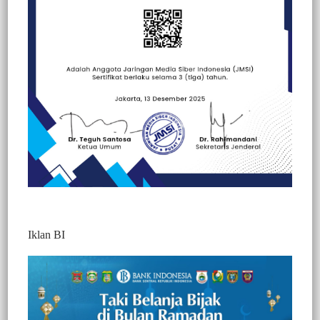
Beranda
Kesehatan
Kesehatan
Peristiwa
Iklan BI
BERITA VIDEO : TERPURUK AKIBAT
PENYEBARAN COVID-19, PENGUSAHA
RUMAHAN DI POLMAN KINI
KEMBALI BANGKIT