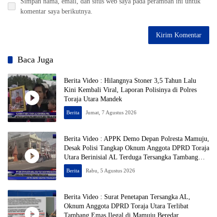
Simpan nama, email, dan situs web saya pada peramban ini untuk
komentar saya berikutnya.
Baca Juga
Berita Video : Hilangnya Stoner 3,5 Tahun Lalu
Kini Kembali Viral, Laporan Polisinya di Polres
Toraja Utara Mandek
Berita
Jumat, 7 Agustus 2026
Berita Video : APPK Demo Depan Polresta Mamuju,
Desak Polisi Tangkap Oknum Anggota DPRD Toraja
Utara Berinisial AL Terduga Tersangka Tambang
Emas Ilegal
Berita
Rabu, 5 Agustus 2026
Berita Video : Surat Penetapan Tersangka AL,
Oknum Anggota DPRD Toraja Utara Terlibat
Tambang Emas Ilegal di Mamuju Beredar