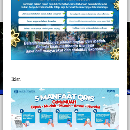
327
Redaksi Jurnaltivi
0 Min Baca
Jumat, 4 Juni 2021
Iklan
Post Views:
327