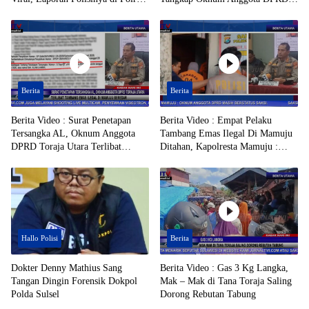
Toraja Utara Mandek
Toraja Utara Berinisial AL Terduga
Tersangka Tambang Emas Ilegal
Berita
Berita
Berita Video : Surat Penetapan
Berita Video : Empat Pelaku
Tersangka AL, Oknum Anggota
Tambang Emas Ilegal Di Mamuju
DPRD Toraja Utara Terlibat
Ditahan, Kapolresta Mamuju :
Tambang Emas Ilegal di Mamuju
Oknum Anggota DPRD Masih
Beredar
Berstatus Saksi
Hallo Polisi
Berita
Dokter Denny Mathius Sang
Berita Video : Gas 3 Kg Langka,
Tangan Dingin Forensik Dokpol
Mak – Mak di Tana Toraja Saling
Polda Sulsel
Dorong Rebutan Tabung