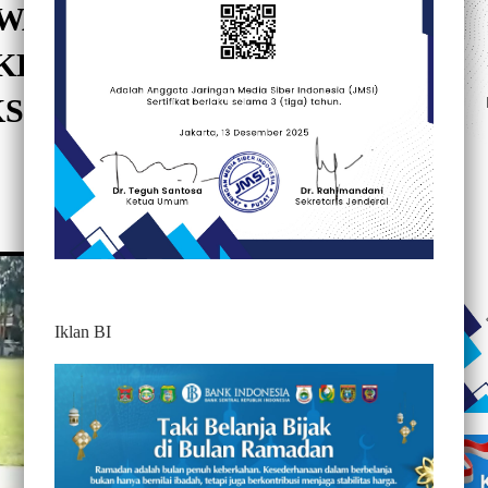
JAWAB KEKAWATIRAN
 KERUMUNAN, DINKES
SIN COVID-19 DAN SWAB
295
Iklan BI