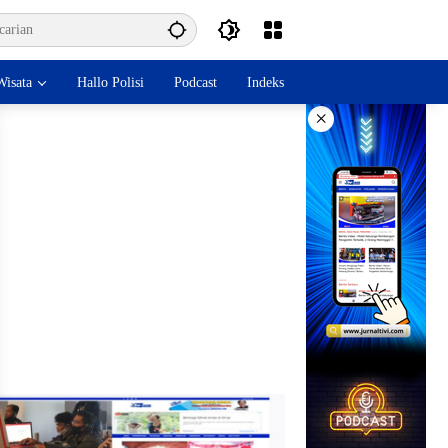
isata
Hallo Polisi
Podcast
Indeks
×