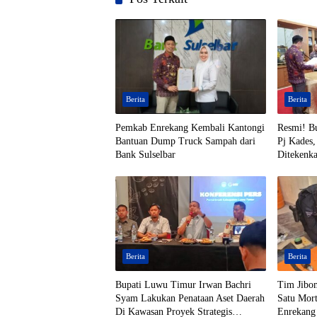
Berita
Berita
Pemkab Enrekang Kembali Kantongi
Resmi! B
Bantuan Dump Truck Sampah dari
Pj Kades,
Bank Sulselbar
Ditekenk
Berita
Berita
Bupati Luwu Timur Irwan Bachri
Tim Jibo
Syam Lakukan Penataan Aset Daerah
Satu Mort
Di Kawasan Proyek Strategis
Enrekang