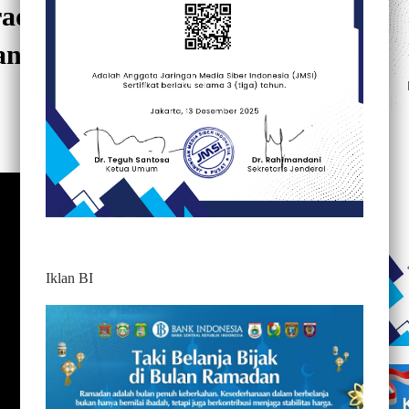
Tradisi Masyarakat Awan
angkaian Pembuatan
553
Iklan BI