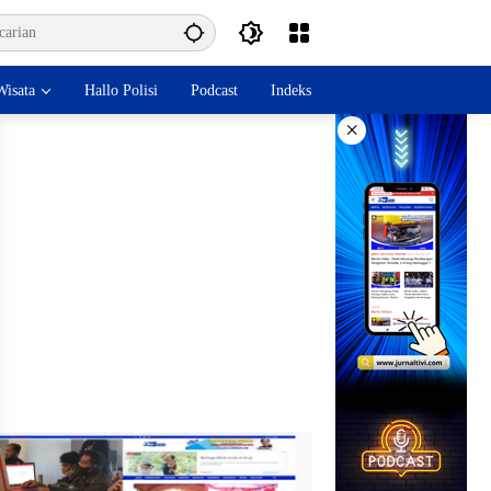
isata
Hallo Polisi
Podcast
Indeks
×