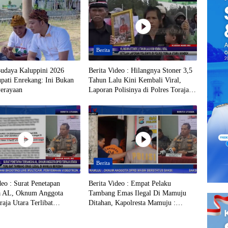
Berita
Budaya Kaluppini 2026
Berita Video : Hilangnya Stoner 3,5
pati Enrekang: Ini Bukan
Tahun Lalu Kini Kembali Viral,
Perayaan
Laporan Polisinya di Polres Toraja
Utara Mandek
Berita
deo : Surat Penetapan
Berita Video : Empat Pelaku
a AL, Oknum Anggota
Tambang Emas Ilegal Di Mamuju
ja Utara Terlibat
Ditahan, Kapolresta Mamuju :
Emas Ilegal di Mamuju
Oknum Anggota DPRD Masih
Berstatus Saksi