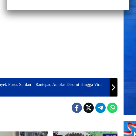
yek Poros Sa’dan – Rantepao Amblas Disorot Hingga Viral