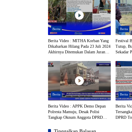
Berita
Berita
Berita Video : MITHA Korban Yang
Festival 
Dikabarkan Hilang Pada 23 Juli 2024
Tutup, Bu
Akhirnya Ditemukan Dalam Jurang,
Sekadar 
di Daerah Kolono, Kecamatan
Bungku Timur, Kabupaten
Morowali, Dalam Kondisi Tak
Bernyawa
Berita
Berita
Berita Video : APPK Demo Depan
Berita Vi
Polresta Mamuju, Desak Polisi
Tersangk
Tangkap Oknum Anggota DPRD
DPRD Tora
Toraja Utara Berinisial AL Terduga
Tambang 
Tersangka Tambang Emas Ilegal
Beredar
Tinggalkan Balasan