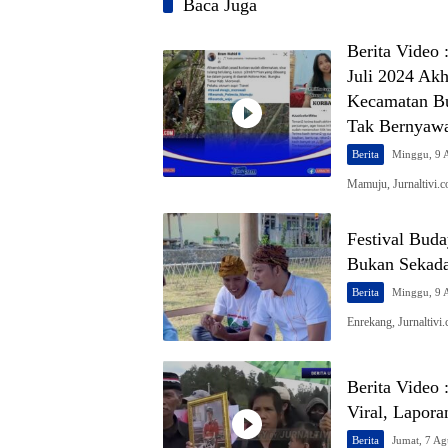
Baca Juga
Berita Video
Juli 2024 Ak
Kecamatan Bu
Tak Bernyaw
Berita
Minggu, 9 
Mamuju, Jurnaltivi
Festival Buda
Bukan Sekada
Berita
Minggu, 9 
Enrekang, Jurnaltiv
Berita Video 
Viral, Lapora
Berita
Jumat, 7 Ag