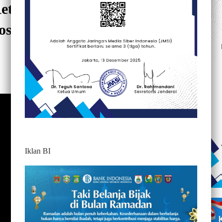
 Retak dan Mengelupas,
s Bua – Pantilang Terus Jadi
459
Iklan BI