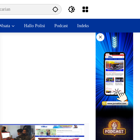
isata
Hallo Polisi
Podcast
Indeks
×