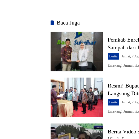
Baca Juga
Pemkab Enre
Sampah dari 
Berita
Jumat, 7 Ag
Enrekang, Jurnaltiv
Resmi! Bupat
Langsung Dit
Berita
Jumat, 7 Ag
Enrekang, Jurnaltiv
Berita Video 