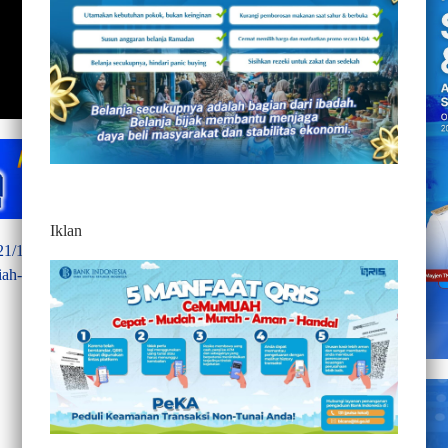
Iklan
021/10/03/berita-video-aspal-terbongkar-proyek-poros-bua-
ah-disorot-warga/