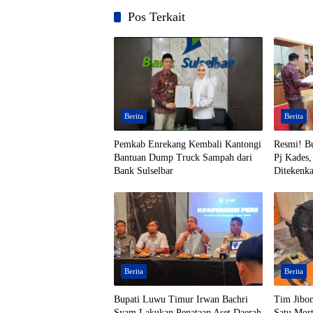
Pos Terkait
Berita
Berita
Pemkab Enrekang Kembali Kantongi
Resmi! B
Bantuan Dump Truck Sampah dari
Pj Kades,
Bank Sulselbar
Ditekenk
Berita
Berita
Bupati Luwu Timur Irwan Bachri
Tim Jibo
Syam Lakukan Penataan Aset Daerah
Satu Mort