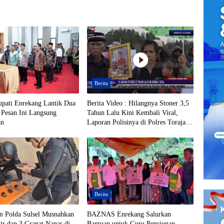
Berita
upati Enrekang Lantik Dua
Berita Video : Hilangnya Stoner 3,5
 Pesan Ini Langsung
Tahun Lalu Kini Kembali Viral,
an
Laporan Polisinya di Polres Toraja
Utara Mandek
Berita
m Polda Sulsel Musnahkan
BAZNAS Enrekang Salurkan
ir dan 3 Granat Nanas di
Bantuan untuk Guru Pensiunan