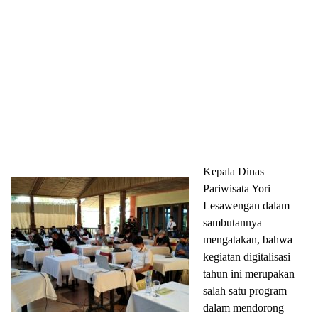
Kepala Dinas
Pariwisata Yori
Lesawengan dalam
sambutannya
mengatakan, bahwa
kegiatan digitalisasi
tahun ini merupakan
salah satu program
dalam mendorong