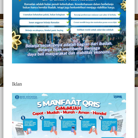
Redaksi Jurnaltivi
2 Min Baca
Senin, 18 Oktober 2021
Iklan
TORAJA UTARA, – ||
Jurnaltivi.com
||
Dinas Pariwisata dan
Kebudayaan (Disparbud) Kabupaten Toraja Utara, Provinsi
Sulawesi Selatan, menggelar pelatihan digitalisasi pemasaran dan