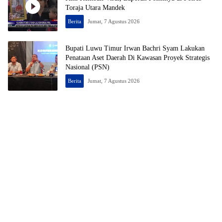
Toraja Utara Mandek
Berita
Jumat, 7 Agustus 2026
Bupati Luwu Timur Irwan Bachri Syam Lakukan
Penataan Aset Daerah Di Kawasan Proyek Strategis
Nasional (PSN)
Berita
Jumat, 7 Agustus 2026