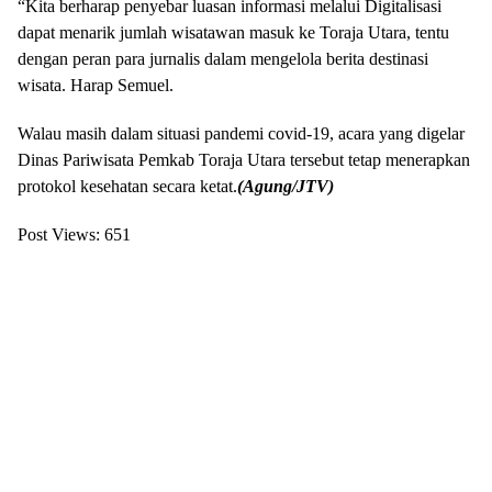
“Kita berharap penyebar luasan informasi melalui Digitalisasi
dapat menarik jumlah wisatawan masuk ke Toraja Utara, tentu
dengan peran para jurnalis dalam mengelola berita destinasi
wisata. Harap Semuel.
Walau masih dalam situasi pandemi covid-19, acara yang digelar
Dinas Pariwisata Pemkab Toraja Utara tersebut tetap menerapkan
protokol kesehatan secara ketat.
(Agung/JTV)
Post Views:
651