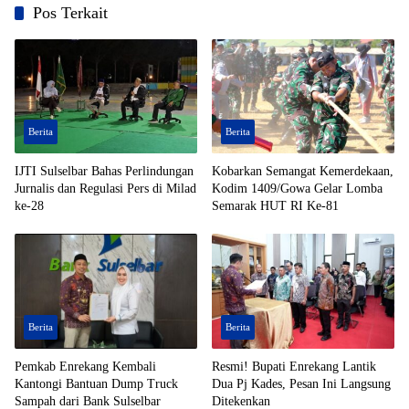
Pos Terkait
Berita
Berita
IJTI Sulselbar Bahas Perlindungan
Kobarkan Semangat Kemerdekaan,
Jurnalis dan Regulasi Pers di Milad
Kodim 1409/Gowa Gelar Lomba
ke-28
Semarak HUT RI Ke-81
Berita
Berita
Pemkab Enrekang Kembali
Resmi! Bupati Enrekang Lantik
Kantongi Bantuan Dump Truck
Dua Pj Kades, Pesan Ini Langsung
Sampah dari Bank Sulselbar
Ditekenkan