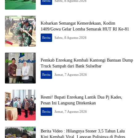
Berita
Sabtu, 8 Agustus 2026
Kobarkan Semangat Kemerdekaan, Kodim
1409/Gowa Gelar Lomba Semarak HUT RI Ke-81
Berita
Sabtu, 8 Agustus 2026
Pemkab Enrekang Kembali Kantongi Bantuan Dump
Truck Sampah dari Bank Sulselbar
Berita
Jumat, 7 Agustus 2026
Resmi! Bupati Enrekang Lantik Dua Pj Kades,
Pesan Ini Langsung Ditekenkan
Berita
Jumat, 7 Agustus 2026
Berita Video : Hilangnya Stoner 3,5 Tahun Lalu
Kini Kembali Viral, Laporan Polisinya di Polres