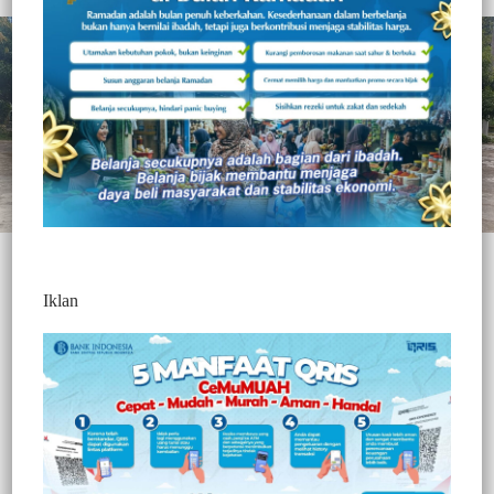
Iklan
Enrekang, Jurnaltivi.com –
Pemerintah Kabupaten Enrekang
tahun ini mengalokasikan anggaran sebesar Rp2,1 miliar untuk
pengadaan dua unit mobil pemadam kebakaran. Langkah ini
merupakan bagian dari komitmen Pemkab dalam meningkatkan
kesiapsiagaan dan penanganan bencana kebakaran di wilayah
Enrekang.