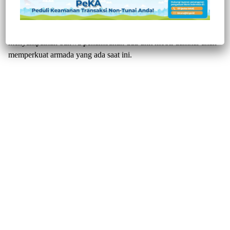
Kepala Satuan Polisi Pamong Praja, Pemadam Kebakaran dan
Penyelamatan Kabupaten Enrekang, Drs. Burhanuddin, M.A.P.,
menyampaikan bahwa penambahan dua unit mobil damkar akan
memperkuat armada yang ada saat ini.