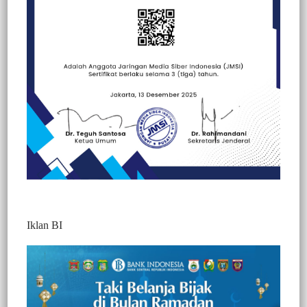
Beranda
Berita
Berita
Nasional
Iklan BI
Pemkab Enrekang Alokasikan Rp2,1 Miliar
untuk Tambahan Dua Unit Mobil Damkar
994
Redaksi Jurnaltivi
1 Min Baca
Minggu, 6 Juli 2025