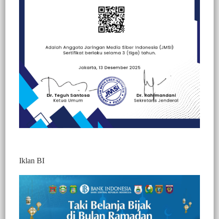
Beranda
Berita
Berita
Nasional
Iklan BI
Sekwan Enrekang Tegaskan Belanja Modal
Rujab Ketua DPRD untuk Perawatan
Fasilitas Negara
640