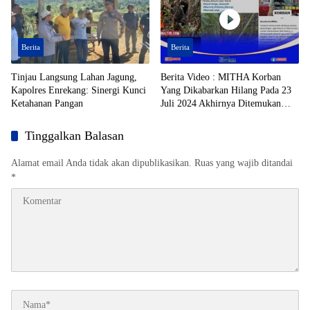
Berita
Berita
Tinjau Langsung Lahan Jagung,
Berita Video : MITHA Korban
Kapolres Enrekang: Sinergi Kunci
Yang Dikabarkan Hilang Pada 23
Ketahanan Pangan
Juli 2024 Akhirnya Ditemukan
Dalam Jurang, di Daerah Kolono,
Kecamatan Bungku Timur,
Tinggalkan Balasan
Kabupaten Morowali, Dalam
Kondisi Tak Bernyawa
Alamat email Anda tidak akan dipublikasikan.
Ruas yang wajib ditandai
*