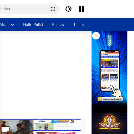
isata
Hallo Polisi
Podcast
Indeks
×