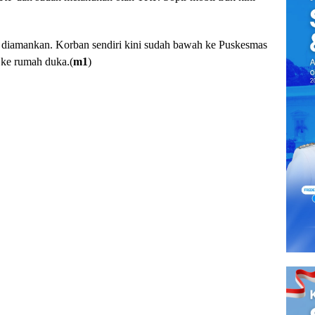
h diamankan. Korban sendiri kini sudah bawah ke Puskesmas
i ke rumah duka.(
m1
)