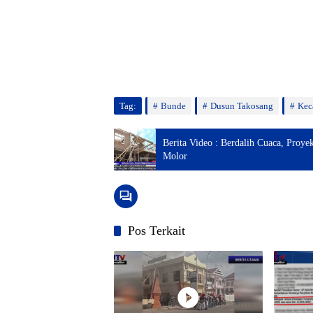
Tag:
Bunde
Dusun Takosang
Kec
Berita Video : Berdalih Cuaca, Pro
Molor
Pos Terkait