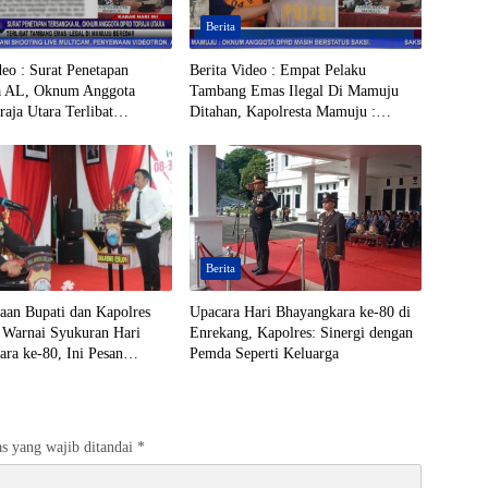
Berita
deo : Surat Penetapan
Berita Video : Empat Pelaku
a AL, Oknum Anggota
Tambang Emas Ilegal Di Mamuju
ja Utara Terlibat
Ditahan, Kapolresta Mamuju :
Emas Ilegal di Mamuju
Oknum Anggota DPRD Masih
Berstatus Saksi
Berita
aan Bupati dan Kapolres
Upacara Hari Bhayangkara ke-80 di
 Warnai Syukuran Hari
Enrekang, Kapolres: Sinergi dengan
ra ke-80, Ini Pesan
Pemda Seperti Keluarga
a
s yang wajib ditandai
*