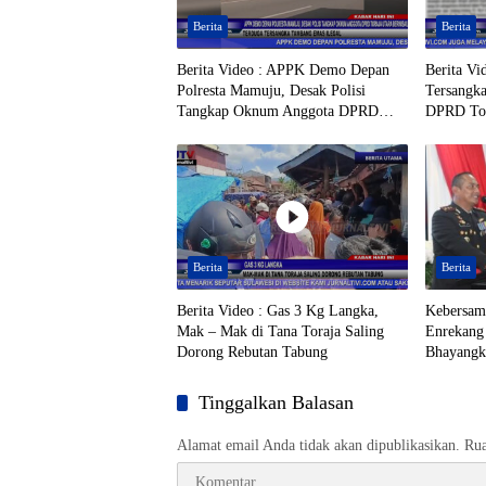
Berita
Berita
Berita Video : APPK Demo Depan
Berita Vi
Polresta Mamuju, Desak Polisi
Tersangk
Tangkap Oknum Anggota DPRD
DPRD Tora
Toraja Utara Berinisial AL Terduga
Tambang 
Tersangka Tambang Emas Ilegal
Beredar
Berita
Berita
Berita Video : Gas 3 Kg Langka,
Kebersam
Mak – Mak di Tana Toraja Saling
Enrekang
Dorong Rebutan Tabung
Bhayangka
Keduany
Tinggalkan Balasan
Alamat email Anda tidak akan dipublikasikan.
Rua