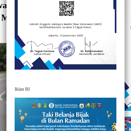
a Tabrak Truk di JalanTrans
 Motor Tewas di Tempat
442
Iklan BI