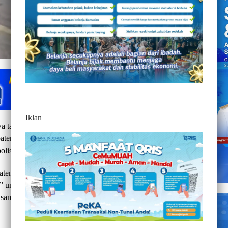
Iklan
 tabrak mobil truk, di Jalan Transportasi Sulawesi, tepatnya
ten Mamuju, Sulaweai Barat (Sulbar). Pengendara motor
olisi.
aten Pasangkayu. Sepeda motor yang dikendarai korban
” ungkap Kanit Laka Polantas Polresta Mamuju, Ipda
sampaikan ke media ini, Sabtu (3/1/2026).