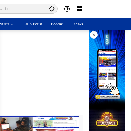
isata
Hallo Polisi
Podcast
Indeks
×