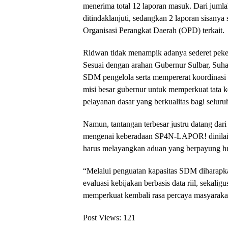
menerima total 12 laporan masuk. Dari jumlah
ditindaklanjuti, sedangkan 2 laporan sisanya
Organisasi Perangkat Daerah (OPD) terkait.
Ridwan tidak menampik adanya sederet pekerj
Sesuai dengan arahan Gubernur Sulbar, Suha
SDM pengelola serta mempererat koordinasi li
misi besar gubernur untuk memperkuat tata k
pelayanan dasar yang berkualitas bagi seluru
Namun, tantangan terbesar justru datang dari 
mengenai keberadaan SP4N-LAPOR! dinilai m
harus melayangkan aduan yang berpayung 
“Melalui penguatan kapasitas SDM diharap
evaluasi kebijakan berbasis data riil, seka
memperkuat kembali rasa percaya masyarakat
Post Views:
121