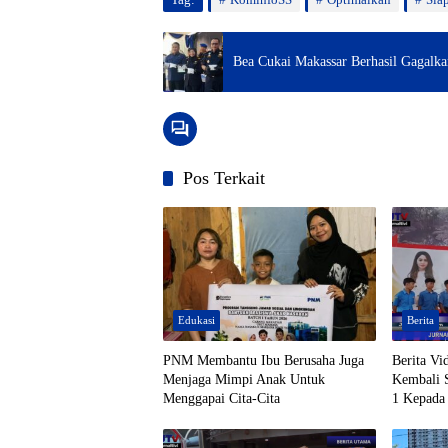
Bea Cukai Makassar Berhasil Gagalka
Pos Terkait
Edukasi
Berita
PNM Membantu Ibu Berusaha Juga
Berita Vi
Menjaga Mimpi Anak Untuk
Kembali S
Menggapai Cita-Cita
1 Kepada 
Toraja