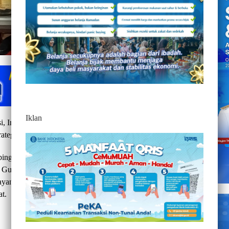
Iklan
, Informatika, Persandian, dan Statistik (KominfoSS)
trategi pengelolaan kanal pengaduan resmi SPAN LAPOR.
bingan Teknis (Bimtek) Layanan Pengaduan Aplikasi
ubernur Sulbar, Senin 6 Juli 2026. Agenda ini menjadi
yanan publik yang lebih responsif, transparan, dan akuntabel
at.