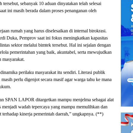
 tersebut, sebanyak 10 aduan dinyatakan telah selesai
 saat ini masih berada dalam proses penanganan oleh
aan rumah yang harus diselesaikan di internal birokrasi.
rdi Duka, Pemprov saat ini fokus meningkatkan kapasitas
ntas sektor melalui bimtek tersebut. Hal ini sejalan dengan
elola pemerintahan yang baik, akuntabel, serta mewujudkan
h masyarakat.
dinamika perilaku masyarakat itu sendiri. Literasi publik
asih perlu digenjot secara masif agar warga tahu ke mana
hukum.
kan SPAN LAPOR ditargetkan mampu menjelma sebagai alat
ligus menjadi wadah tepercaya yang mampu memulihkan dan
 terhadap kinerja pemerintah daerah,” ungkapnya. (**)