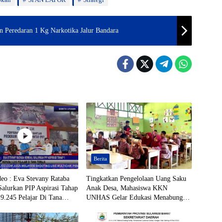
n Peredaran 1 Kg Narkotika Jalur Bandara
Berita
deo : Eva Stevany Rataba
Tingkatkan Pengelolaan Uang Saku
alurkan PIP Aspirasi Tahap
Anak Desa, Mahasiswa KKN
9.245 Pelajar Di Tana
UNHAS Gelar Edukasi Menabung
Berbasis Celengan Target di SDN 06
Pitue