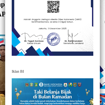
pkan Strategi Baru
APOR!
121
Iklan BI