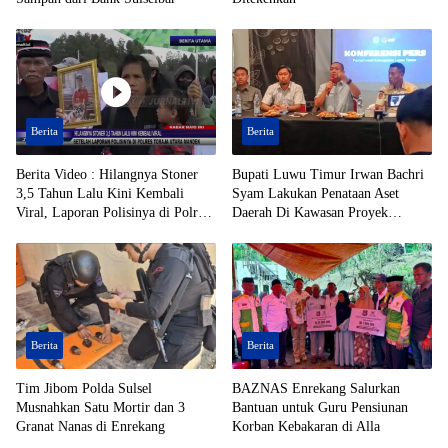
Berita
Berita
Berita Video : Hilangnya Stoner
Bupati Luwu Timur Irwan Bachri
3,5 Tahun Lalu Kini Kembali
Syam Lakukan Penataan Aset
Viral, Laporan Polisinya di Polres
Daerah Di Kawasan Proyek
Toraja Utara Mandek
Strategis Nasional (PSN)
Berita
Berita
Tim Jibom Polda Sulsel
BAZNAS Enrekang Salurkan
Musnahkan Satu Mortir dan 3
Bantuan untuk Guru Pensiunan
Granat Nanas di Enrekang
Korban Kebakaran di Alla