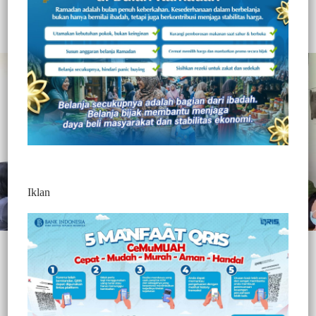
321
Redaksi Jurnaltivi
0 Min Baca
Selasa, 23 Maret 2021
Iklan
Post Views:
321