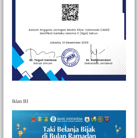
Beranda
Berita
Berita
Kesehatan
Peristiwa
Iklan BI
BERITA VIDEO : BERKERUMUN SAAT
VAKSINASI, ASN PEMKAB TORAJA
UTARA ABAIKAN PROTOKOL
KESEHATAN