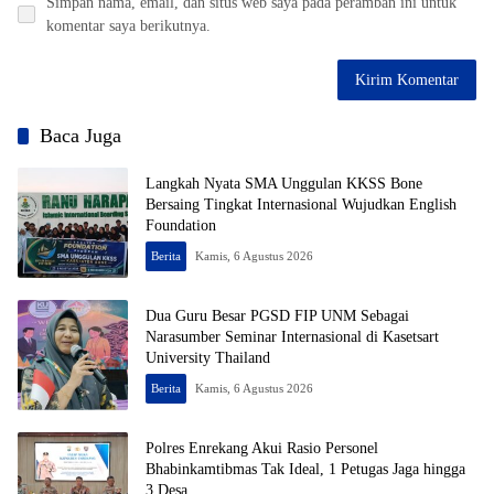
Simpan nama, email, dan situs web saya pada peramban ini untuk
komentar saya berikutnya.
Baca Juga
Langkah Nyata SMA Unggulan KKSS Bone
Bersaing Tingkat Internasional Wujudkan English
Foundation
Berita
Kamis, 6 Agustus 2026
Dua Guru Besar PGSD FIP UNM Sebagai
Narasumber Seminar Internasional di Kasetsart
University Thailand
Berita
Kamis, 6 Agustus 2026
Polres Enrekang Akui Rasio Personel
Bhabinkamtibmas Tak Ideal, 1 Petugas Jaga hingga
3 Desa