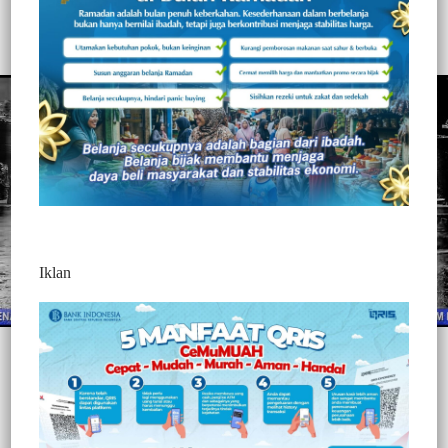
332
Redaksi Jurnaltivi
0 Min Baca
Sabtu, 7 Agustus 2021
Iklan
Post Views:
332