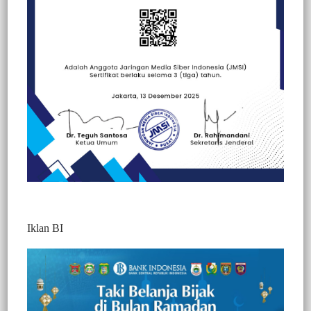
Beranda
Berita
Berita
Hallo Polisi
Kesehatan
Peristiwa
Iklan BI
BERITA VIDEO : PEMBERLAKUAN
PPKM SERING DILANGGAR, SURAT
EDARAN BUPATI SEOLAH
DIABAIKAN, SALAH SIAPA…?