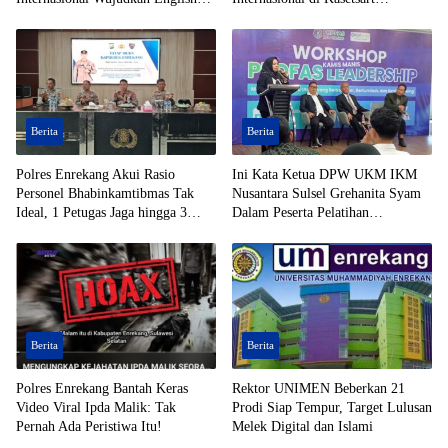
Foundation
University Thailand
Berita
Berita
Polres Enrekang Akui Rasio
Ini Kata Ketua DPW UKM IKM
Personel Bhabinkamtibmas Tak
Nusantara Sulsel Grehanita Syam
Ideal, 1 Petugas Jaga hingga 3
Dalam Peserta Pelatihan
Desa
Kepemimpinan
Berita
Berita
Polres Enrekang Bantah Keras
Rektor UNIMEN Beberkan 21
Video Viral Ipda Malik: Tak
Prodi Siap Tempur, Target Lulusan
Pernah Ada Peristiwa Itu!
Melek Digital dan Islami