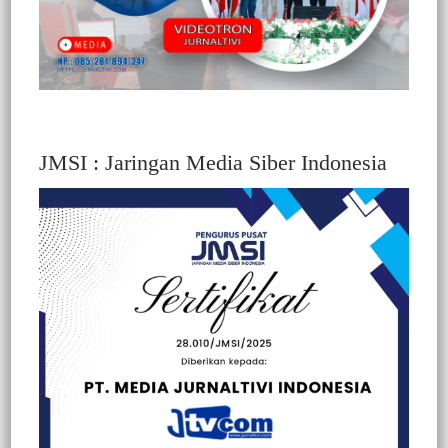
DPRD Masih Berstatus Saksi
4 Tersangka Tambang Emas Ilegal Kalumpang dan
Bonehau Ditahan, Oknum Anggota DPRD Toraja
Utara Masih Status Sebagai Saksi
Hukum
Selasa, 28 Juli 2026
JMSI : Jaringan Media Siber Indonesia
Sempat Hadir Dalam Pemeriksaan Perdana Sebagai
Tersangka Kades Tanam Buah Menghilang
Hukum
Jumat, 21 November 2025