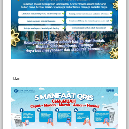
Tersangka Kasus Dugaan Oli Palsu
Hukum
Jumat, 17 Oktober 2025
Oknum Kadis di Sulbar Terlapor Kasus KDRT
Ditetapkan Sebagai Tersangka
Hukum
Selasa, 29 Juli 2025
Pelaku Penganiayan Bocah 14 Tahun Ditetapkan
Sebagai Tersangka Pelaku Belum Ditahan
Iklan
Hukum
Rabu, 7 Februari 2024