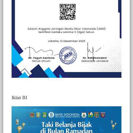
Kasus Dugaan Korupsi Pintu Gerbang 3 Orang
Ditetapkan Tersangka Langsung Ditahan
Hukum
Jumat, 7 November 2025
Kasus Dugaan Oli Palsu di Polman Polisi Kini
Iklan BI
Sudah Menetapkan Ada Tersangka
Hukum
Rabu, 22 Oktober 2025
DPD GMNI Sulbar Desak Polda Sulbar Tetapkan