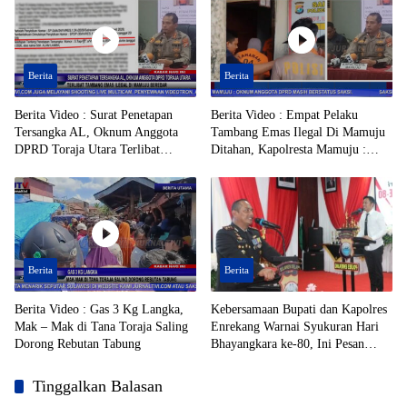
Berita
Berita
Berita Video : Surat Penetapan
Berita Video : Empat Pelaku
Tersangka AL, Oknum Anggota
Tambang Emas Ilegal Di Mamuju
DPRD Toraja Utara Terlibat
Ditahan, Kapolresta Mamuju :
Tambang Emas Ilegal di Mamuju
Oknum Anggota DPRD Masih
Beredar
Berstatus Saksi
Berita
Berita
Berita Video : Gas 3 Kg Langka,
Kebersamaan Bupati dan Kapolres
Mak – Mak di Tana Toraja Saling
Enrekang Warnai Syukuran Hari
Dorong Rebutan Tabung
Bhayangkara ke-80, Ini Pesan
Keduanya
Tinggalkan Balasan