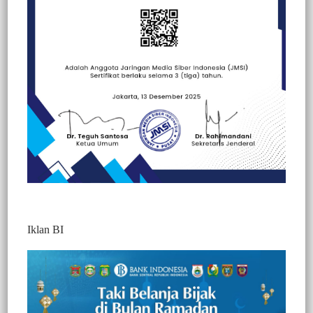
Beranda
Peristiwa
Peristiwa
Iklan BI
Berita Video : Diduga Menghindari Anak
Sekolah, Minibus Terjun ke Jurang, 1
Tewas Ditempat, 7 Orang Luka Parah
318